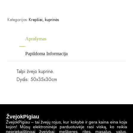
Kategorijos:
Krepšiai, kuprinės
Aprašymas
Papildoma Informacija
Talpi žvejo kuprinė.
Dydis: 50x35x30cm
ŽvejokPigiau
ŽvejokPigiau – tai žvejų rojus, kur kokybė ir gera kaina eina koja
kojon! Mūsų elektroninėje parduotuvėje rasi viską, ko reikia
nepriekaištingai žvejybai: meškeres, rites, masalus, valus,