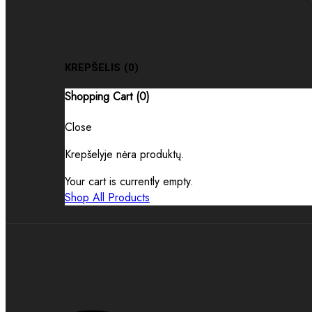
KREPŠELIS
(0)
Shopping Cart (
0
)
Close
Krepšelyje nėra produktų.
Your cart is currently empty.
Shop All Products