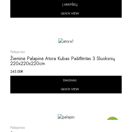
Į KREPŠELĮ
QUICK VIEW
Palapinės
Žieminė Palapinė Atora Kubas Pašitltintas 3 Sluoksnių
220x220x220cm
245.00
€
DAUGIAU
QUICK VIEW
Akcija!
Palapinės