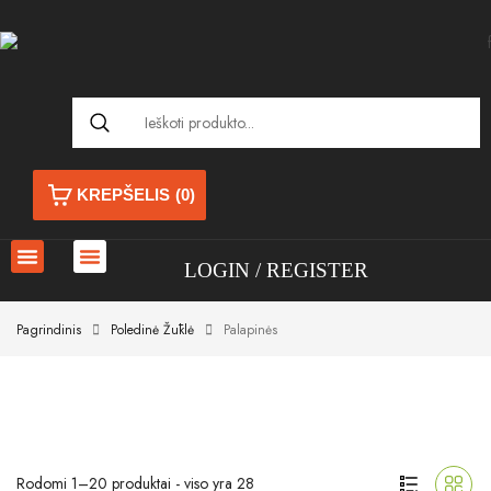
KREPŠELIS
(0)
LOGIN
REGISTER
Pagrindinis
Poledinė Žūklė
Palapinės
Rodomi 1–20 produktai - viso yra 28