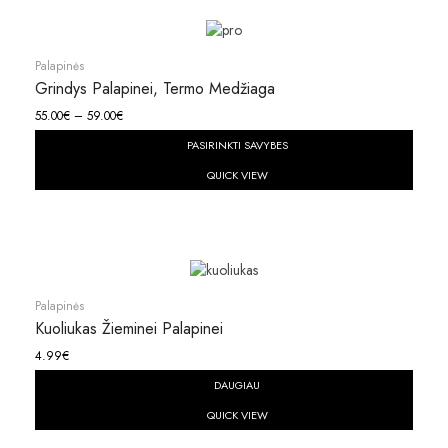
Palapinės
Grindys Palapinei, Termo Medžiaga
55.00
€
–
59.00
€
PASIRINKTI SAVYBES
QUICK VIEW
Palapinės
Kuoliukas Žieminei Palapinei
4.99
€
DAUGIAU
QUICK VIEW