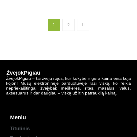
1
2
ŽvejokPigiau
ŽvejokPigiau – tai žvejų rojus, kur kokybė ir gera kaina eina koja
kojon! Mūsų elektroninėje parduotuvėje rasi viską, ko reikia
nepriekaištingai žvejybai: meškeres, rites, masalus, valus,
aksesuarus ir dar daugiau – viską už itin patrauklią kainą.
Meniu
Titulinis