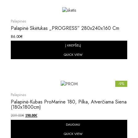
Palapinės
Palapinė Skėtukas „PROGRESS” 280x240x160 Cm
86.00
€
Į KREPŠELĮ
QUICK VIEW
-9%
Palapinės
Palapinė-Kubas ProMarine 180, Pilka, Atverčiama Siena
(180x1800cm)
209.00
€
190.00
€
DAUGIAU
QUICK VIEW