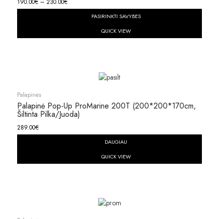
190.00
€
–
230.00
€
PASIRINKTI SAVYBES
QUICK VIEW
Palapinės
Palapinė Pop-Up ProMarine 200T (200*200*170cm,
Šiltinta Pilka/juoda)
289.00
€
DAUGIAU
QUICK VIEW