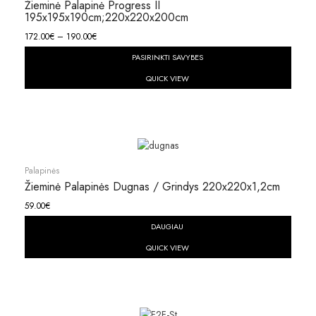
Žieminė Palapinė Progress II
195x195x190cm;220x220x200cm
172.00
€
–
190.00
€
PASIRINKTI SAVYBES
QUICK VIEW
Palapinės
Žieminė Palapinės Dugnas / Grindys 220x220x1,2cm
59.00
€
DAUGIAU
QUICK VIEW