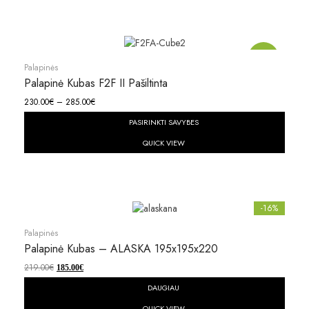
Akcija!
Palapinės
Palapinė Kubas F2F II Pašiltinta
230.00
€
–
285.00
€
PASIRINKTI SAVYBES
QUICK VIEW
-16%
Palapinės
Palapinė Kubas – ALASKA 195x195x220
219.00
€
185.00
€
DAUGIAU
QUICK VIEW