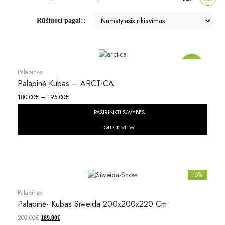
Rūšiuoti pagal::
Akcija!
Palapinės
Palapinė Kubas – ARCTICA
180.00
€
–
195.00
€
PASIRINKTI SAVYBES
QUICK VIEW
-6%
Palapinės
Palapinė- Kubas Siweida 200x200x220 Cm
200.00
€
189.00
€