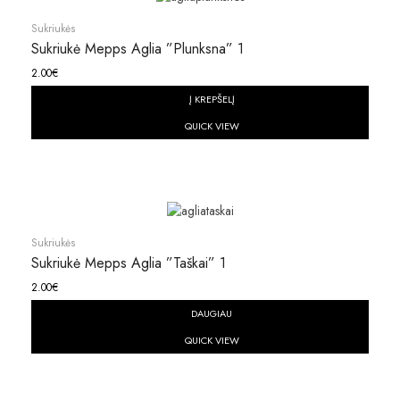
Sukriukės
Sukriukė Mepps Aglia ”plunksna” 1
2.00
€
Į KREPŠELĮ
QUICK VIEW
Sukriukės
Sukriukė Mepps Aglia ”taškai” 1
2.00
€
DAUGIAU
QUICK VIEW