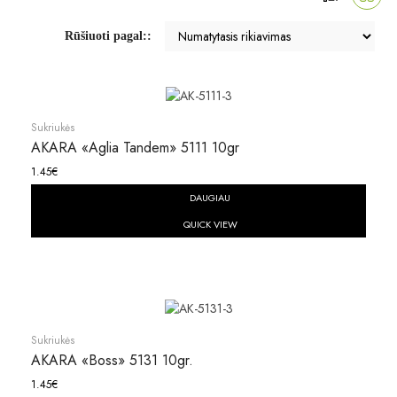
Rūšiuoti pagal::
Sukriukės
AKARA «Aglia Tandem» 5111 10gr
1.45
€
DAUGIAU
QUICK VIEW
Sukriukės
AKARA «Boss» 5131 10gr.
1.45
€