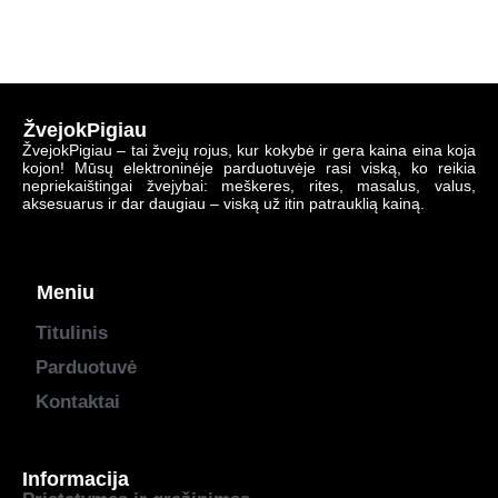
ŽvejokPigiau
ŽvejokPigiau – tai žvejų rojus, kur kokybė ir gera kaina eina koja
kojon! Mūsų elektroninėje parduotuvėje rasi viską, ko reikia
nepriekaištingai žvejybai: meškeres, rites, masalus, valus,
aksesuarus ir dar daugiau – viską už itin patrauklią kainą.
Meniu
Titulinis
Parduotuvė
Kontaktai
Informacija