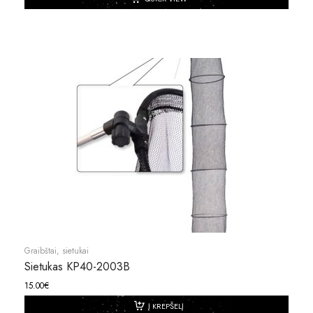
Graibštai, sietukai
Sietukas KP40-2003B
15.00
€
Į KREPŠELĮ