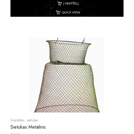
Į KREPŠELĮ
QUICK VIEW
Graibštai, sietukai
Sietukas Metalinis