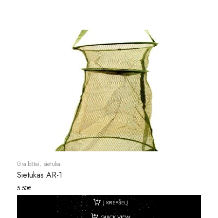
Graibštai, sietukai
Sietukas AR-1
5.50
€
Į KREPŠELĮ
QUICK VIEW