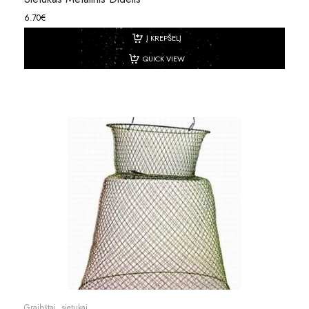
6.70
€
Į KREPŠELĮ
QUICK VIEW
Graibštai, sietukai