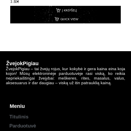
3.50
€
Į KREPŠELĮ
QUICK VIEW
ŽvejokPigiau
ŽvejokPigiau – tai žvejų rojus, kur kokybė ir gera kaina eina koja
kojon! Mūsų elektroninėje parduotuvėje rasi viską, ko reikia
nepriekaištingai žvejybai: meškeres, rites, masalus, valus,
aksesuarus ir dar daugiau – viską už itin patrauklią kainą.
Meniu
Titulinis
Parduotuvė