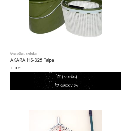
Graibštai, sietukai
AKARA HS-325 Talpa
11.00
€
Į KREPŠELĮ
QUICK VIEW