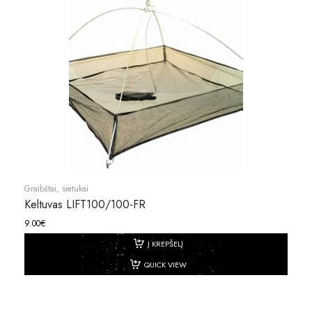
Graibštai, sietukai
Keltuvas LIFT100/100-FR
9.00
€
Į KREPŠELĮ
QUICK VIEW