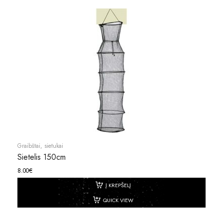
Graibštai, sietukai
Sietelis 150cm
8.00
€
Į KREPŠELĮ
QUICK VIEW