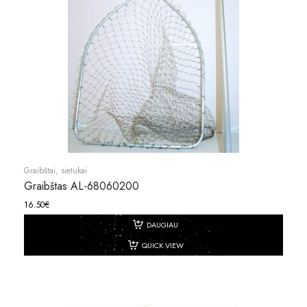
Graibštai, sietukai
Graibštas AL-68060200
16.50
€
DAUGIAU
QUICK VIEW