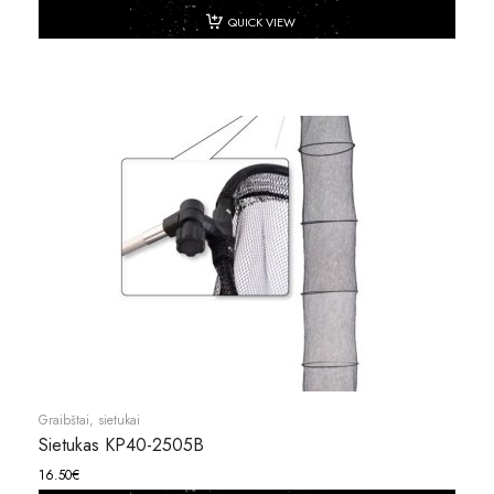
QUICK VIEW
Graibštai, sietukai
Sietukas KP40-2505B
16.50
€