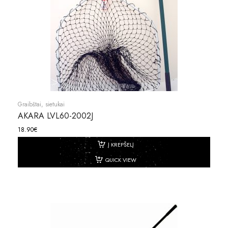
Graibštai, sietukai
AKARA LVL60-2002J
18.90
€
Į KREPŠELĮ
QUICK VIEW