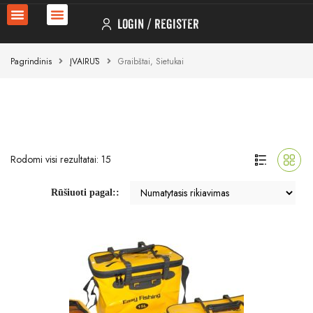
LOGIN
REGISTER
Pagrindinis
ĮVAIRŪS
Graibštai, Sietukai
Rodomi visi rezultatai: 15
Rūšiuoti pagal::