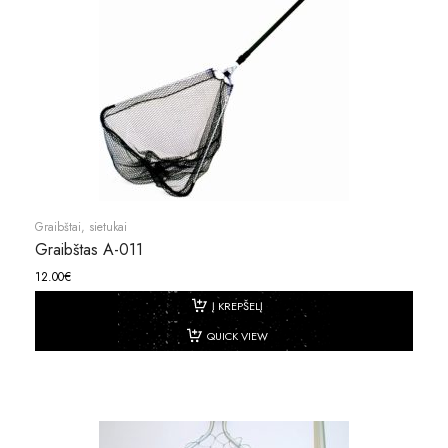
Graibštai, sietukai
Graibštas A-011
12.00
€
Į KREPŠELĮ
QUICK VIEW