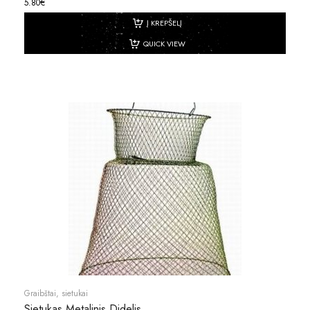
5.80
€
Į KREPŠELĮ
QUICK VIEW
Graibštai, sietukai
Sietukas Metalinis Didelis