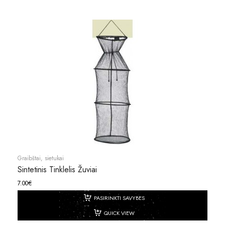
Graibštai, sietukai
Sintetinis Tinklelis Žuviai
7.00
€
PASIRINKTI SAVYBES
QUICK VIEW