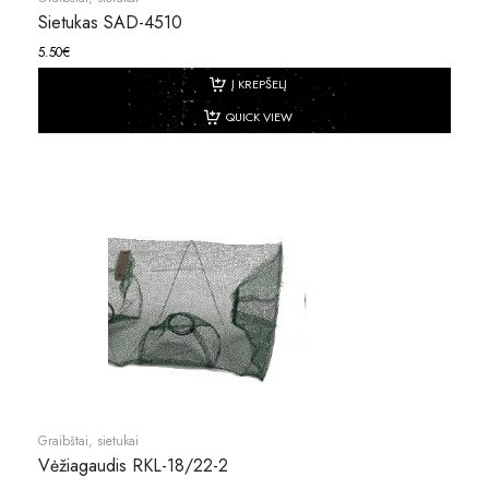
Sietukas SAD-4510
5.50
€
Į KREPŠELĮ
QUICK VIEW
Graibštai, sietukai
Vėžiagaudis RKL-18/22-2