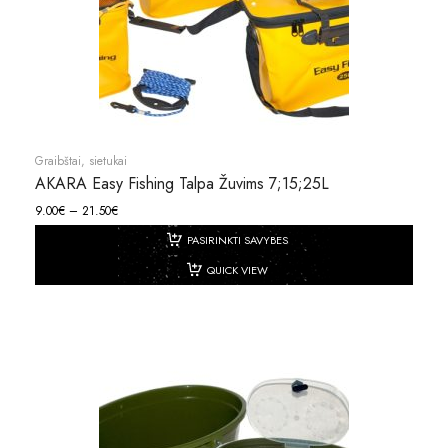
Graibštai, sietukai
AKARA Easy Fishing Talpa Žuvims 7;15;25L
9.00
€
–
21.50
€
PASIRINKTI SAVYBES
QUICK VIEW