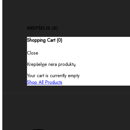
KREPŠELIS
(0)
Shopping Cart (
0
)
Close
Krepšelyje nėra produktų.
Your cart is currently empty.
Shop All Products