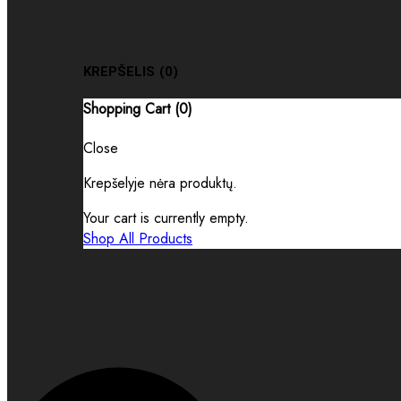
KREPŠELIS
(0)
Shopping Cart (
0
)
Close
Krepšelyje nėra produktų.
Your cart is currently empty.
Shop All Products