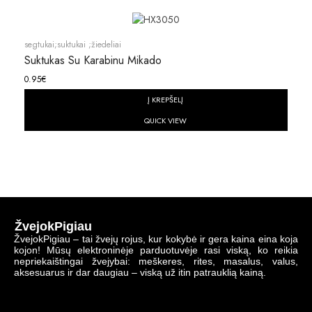
segtukai;suktukai ;žiedeliai
Suktukas Su Karabinu Mikado
0.95
€
Į KREPŠELĮ
QUICK VIEW
ŽvejokPigiau
ŽvejokPigiau – tai žvejų rojus, kur kokybė ir gera kaina eina koja
kojon! Mūsų elektroninėje parduotuvėje rasi viską, ko reikia
nepriekaištingai žvejybai: meškeres, rites, masalus, valus,
aksesuarus ir dar daugiau – viską už itin patrauklią kainą.