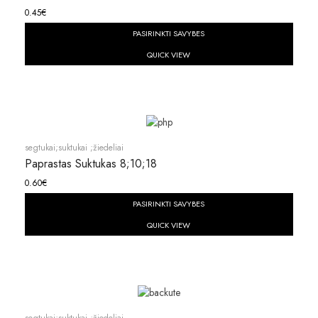
0.45
€
PASIRINKTI SAVYBES
QUICK VIEW
segtukai;suktukai ;žiedeliai
Paprastas Suktukas 8;10;18
0.60
€
PASIRINKTI SAVYBES
QUICK VIEW
segtukai;suktukai ;žiedeliai