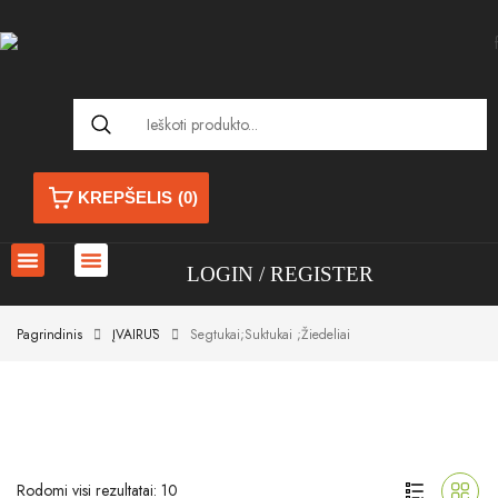
KREPŠELIS
(0)
LOGIN
REGISTER
Pagrindinis
ĮVAIRŪS
Segtukai;suktukai ;žiedeliai
Rodomi visi rezultatai: 10