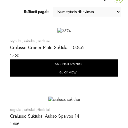
Rūšiuoti pagal::
segtukai;suktukai ;žiedeliai
Cralusso Croner Plate Suktukai 10;8;6
1.45
€
PASIRINKTI SAVYBES
QUICK VIEW
segtukai;suktukai ;žiedeliai
Cralusso Suktukai Aukso Spalvos 14
1.60
€