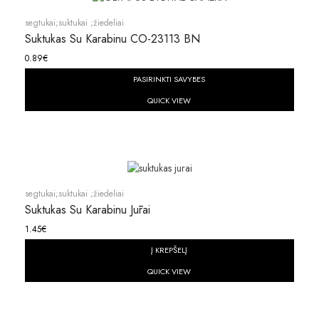
segtukai;suktukai ;žiedeliai
Suktukas Su Karabinu CO-23113 BN
0.89
€
PASIRINKTI SAVYBES
QUICK VIEW
segtukai;suktukai ;žiedeliai
Suktukas Su Karabinu Jūrai
1.45
€
Į KREPŠELĮ
QUICK VIEW