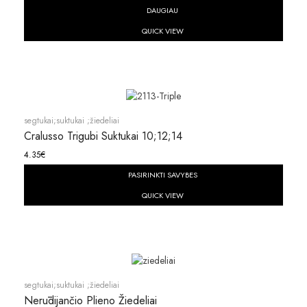
DAUGIAU
QUICK VIEW
segtukai;suktukai ;žiedeliai
Cralusso Trigubi Suktukai 10;12;14
4.35
€
PASIRINKTI SAVYBES
QUICK VIEW
segtukai;suktukai ;žiedeliai
Nerūdijančio Plieno Žiedeliai