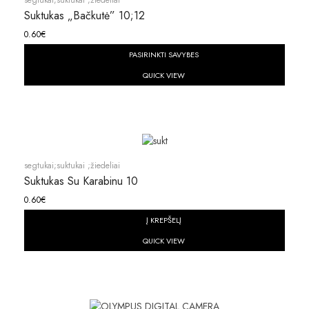
Suktukas „bačkutė” 10;12
0.60
€
PASIRINKTI SAVYBES
QUICK VIEW
segtukai;suktukai ;žiedeliai
Suktukas Su Karabinu 10
0.60
€
Į KREPŠELĮ
QUICK VIEW