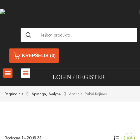
KREPŠELIS
(0)
LOGIN
REGISTER
Pagrindinis
Apranga, Avalynė
Apatiniai Rūbai-Kojinės
Rodoma 1–20 iš 31