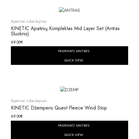
Apatiniai rūbai-kojinės
KINETIC Apatinių Komplektas Mid Layer Set (antras
Sluoknis)
69.00
€
PASIRINKTI SAVYBES
QUICK VIEW
Apatiniai rūbai-kojinės
KINETIC Džemperis Quest Fleece Wind Stop
69.00
€
PASIRINKTI SAVYBES
QUICK VIEW