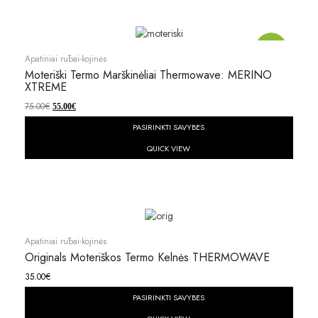
Akcija!
Apatiniai rūbai-kojinės
Moteriški Termo Marškinėliai Thermowave: MERINO
XTREME
75.00
€
55.00
€
PASIRINKTI SAVYBES
QUICK VIEW
Apatiniai rūbai-kojinės
Originals Moteriškos Termo Kelnės THERMOWAVE
35.00
€
PASIRINKTI SAVYBES