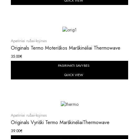
QUICK VIEW
Apatiniai rūbai-kojinės
Originals Termo Moteriškos Marškinėliai Thermowave
35.00
€
PASIRINKTI SAVYBES
QUICK VIEW
Apatiniai rūbai-kojinės
Originals Vyriški Termo MarškinėliaiThermowave
39.00
€