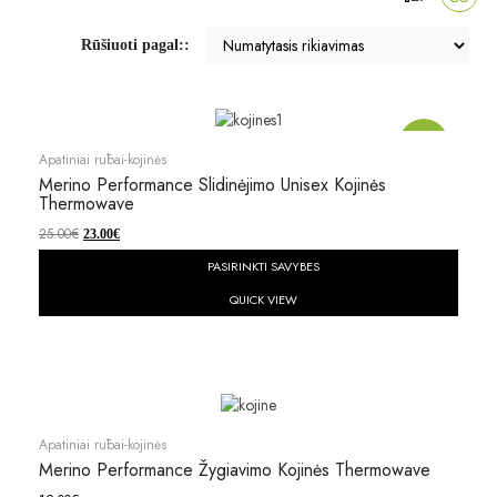
Rūšiuoti pagal::
Akcija!
Apatiniai rūbai-kojinės
Merino Performance Slidinėjimo Unisex Kojinės
Thermowave
25.00
€
23.00
€
PASIRINKTI SAVYBES
QUICK VIEW
Apatiniai rūbai-kojinės
Merino Performance Žygiavimo Kojinės Thermowave