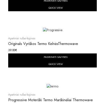
PASIRINKTI SAVYBES
QUICK VIEW
Apatiniai rūbai-kojinės
Originals Vyriškos Termo KelnėsThermowave
39.00
€
PASIRINKTI SAVYBES
QUICK VIEW
Apatiniai rūbai-kojinės
Progressive Moteriški Termo Marškinėliai Thermowave