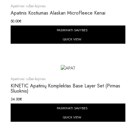
Apatiniai rūbai-kojinės
Apatinis Kostiumas Alaskan MicroFleece Kenai
50.00
€
PASIRINKTI SAVYBES
QUICK VIEW
Apatiniai rūbai-kojinės
KINETIC Apatinių Komplektas Base Layer Set (pirmas
Sluoknis)
34.00
€
PASIRINKTI SAVYBES
QUICK VIEW