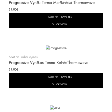
Progressive Vyriški Termo Marškinėliai Thermowave
39.00
€
PASIRINKTI SAVYBES
QUICK VIEW
Apatiniai rūbai-kojinės
Progressive Vyriškos Termo KelnėsThermowave
39.00
€
PASIRINKTI SAVYBES
QUICK VIEW