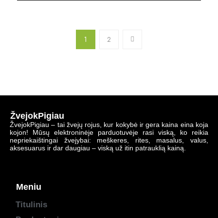
1
2
ŽvejokPigiau
ŽvejokPigiau – tai žvejų rojus, kur kokybė ir gera kaina eina koja
kojon! Mūsų elektroninėje parduotuvėje rasi viską, ko reikia
nepriekaištingai žvejybai: meškeres, rites, masalus, valus,
aksesuarus ir dar daugiau – viską už itin patrauklią kainą.
Meniu
Titulinis