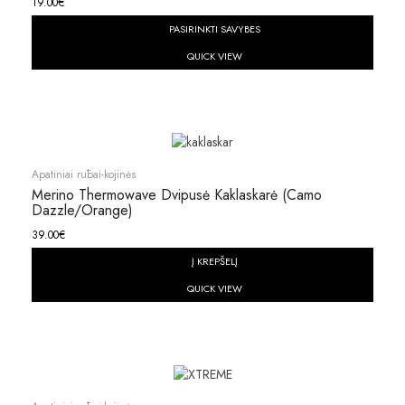
19.00
€
PASIRINKTI SAVYBES
QUICK VIEW
Apatiniai rūbai-kojinės
Merino Thermowave Dvipusė Kaklaskarė (Camo
Dazzle/Orange)
39.00
€
Į KREPŠELĮ
QUICK VIEW