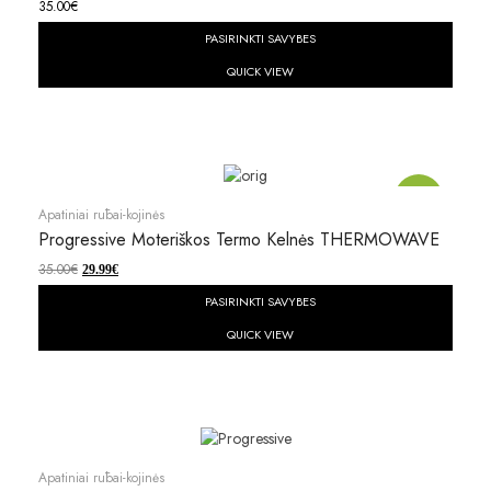
35.00
€
PASIRINKTI SAVYBES
QUICK VIEW
Akcija!
Apatiniai rūbai-kojinės
Progressive Moteriškos Termo Kelnės THERMOWAVE
35.00
€
29.99
€
PASIRINKTI SAVYBES
QUICK VIEW
Apatiniai rūbai-kojinės