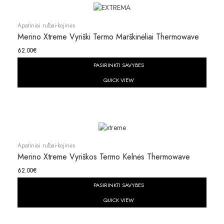
Apatiniai rūbai-kojinės
Merino Xtreme Vyriški Termo Marškinėliai Thermowave
62.00
€
PASIRINKTI SAVYBES
QUICK VIEW
Apatiniai rūbai-kojinės
Merino Xtreme Vyriškos Termo Kelnės Thermowave
62.00
€
PASIRINKTI SAVYBES
QUICK VIEW