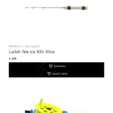
Meškerės ir spiningėliai
Luxfish Tele Ice B50 50cm
4.00
€
DAUGIAU
QUICK VIEW