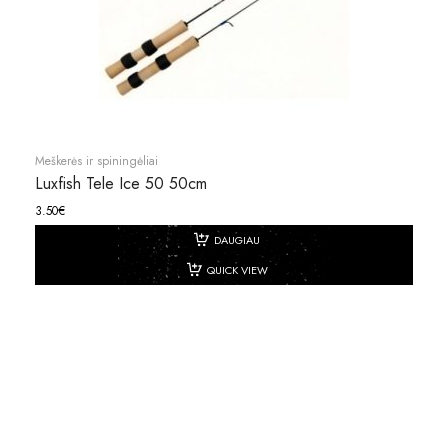
Meškerės ir spiningėliai
Luxfish Tele Ice 50 50cm
3.50
€
DAUGIAU
QUICK VIEW