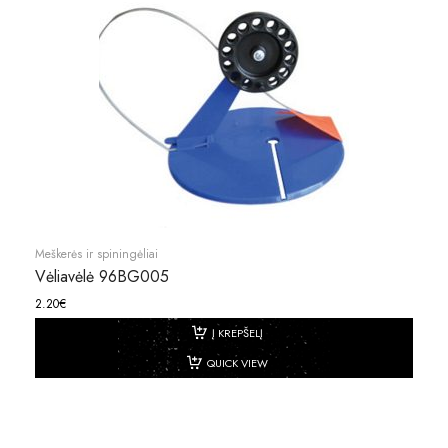
Meškerės ir spiningėliai
Vėliavėlė 96BG005
2.20
€
Į KREPŠELĮ
QUICK VIEW