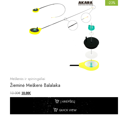
-23%
Meškerės ir spiningėliai
Žieminė Meškerė Balalaika
13.00
€
10.00
€
Į KREPŠELĮ
QUICK VIEW