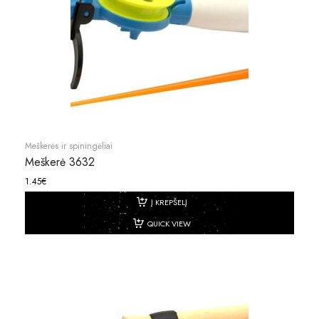
Meškerės ir spiningėliai
Meškerė 3632
1.45
€
Į KREPŠELĮ
QUICK VIEW