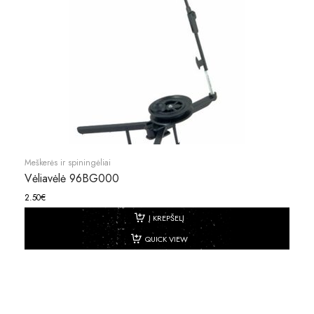
Meškerės ir spiningėliai
Vėliavėlė 96BG000
2.50
€
Į KREPŠELĮ
QUICK VIEW