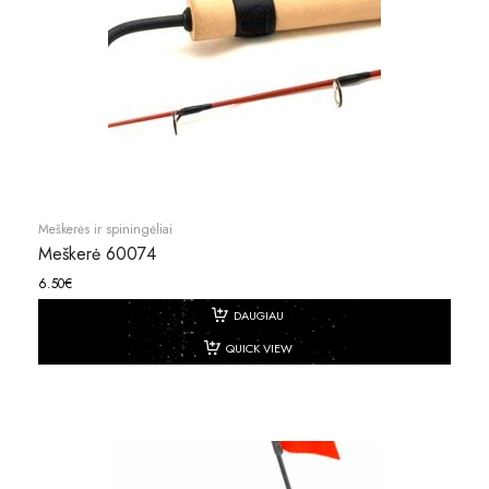
Meškerės ir spiningėliai
Meškerė 60074
6.50
€
DAUGIAU
QUICK VIEW