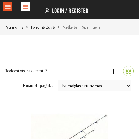
LOGIN
REGISTER
Pagrindinis
Poledinė Žūklė
Meškerės Ir Spiningėliai
Rodomi visi rezultatai: 7
Rūšiuoti pagal::