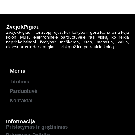
ŽvejokPigiau
ŽvejokPigiau – tai žvejų rojus, kur kokybė ir gera kaina eina koja
kojon! Mūsų elektroninėje parduotuvėje rasi viską, ko reikia
nepriekaištingai žvejybai: meškeres, rites, masalus, valus,
aksesuarus ir dar daugiau – viską už itin patrauklią kainą.
Meniu
Titulinis
Parduotuvė
Kontaktai
Informacija
Pristatymas ir grąžinimas