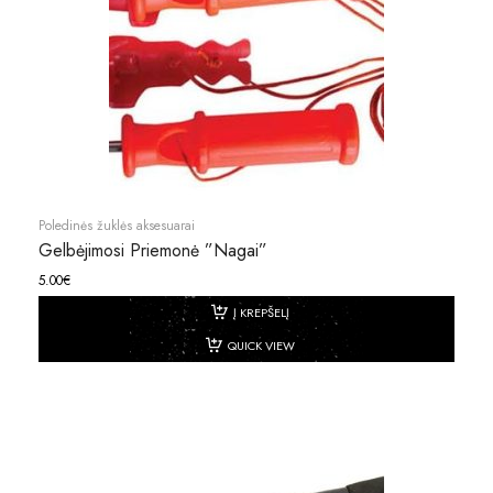
Poledinės žuklės aksesuarai
Gelbėjimosi Priemonė ”nagai”
5.00
€
Į KREPŠELĮ
QUICK VIEW