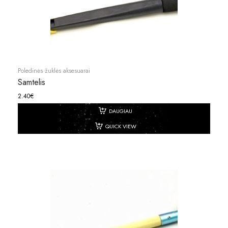
Poledinės žuklės aksesuarai
Samtelis
2.40
€
DAUGIAU
QUICK VIEW