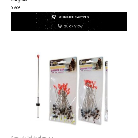
0.60
€
PASIRINKTI SAVYBES
QUICK VIEW
Poledinės žuklės aksesuarai