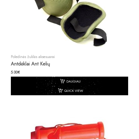
Poledinės žuklės aksesuarai
Antdėklai Ant Kelių
5.00
€
DAUGIAU
QUICK VIEW