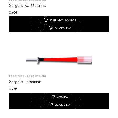
Sargelis KC Metalinis
0.60
€
PASIRINKTI SAVYBES
QUICK VIEW
Poledinės žuklės aksesuarai
Sargelis Lafsaninis
0.75
€
DAUGIAU
QUICK VIEW