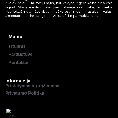
ŽvejokPigiau – tai žvejų rojus, kur kokybė ir gera kaina eina koja
kojon! Mūsų elektroninėje parduotuvėje rasi viską, ko reikia
nepriekaištingai žvejybai: meškeres, rites, masalus, valus,
aksesuarus ir dar daugiau – viską už itin patrauklią kainą.
Meniu
Titulinis
Parduotuvė
Kontaktai
Informacija
Pristatymas ir grąžinimas
Privatumo Politika