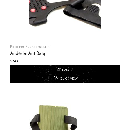
Poledinės žuklės aksesuarai
Andėklai Ant Batų
5.90
€
DAUGIAU
QUICK VIEW