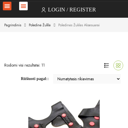
LOGIN
REGISTER
Pagrindinis
Poledinė Žūklė
Poledinės Žuklės Aksesuarai
Rodomi visi rezultatai: 11
Rūšiuoti pagal::