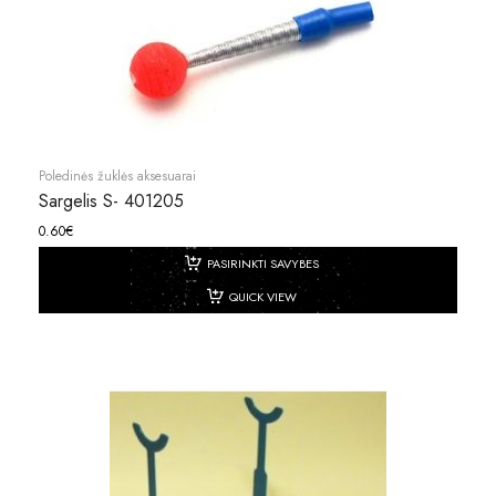
Poledinės žuklės aksesuarai
Sargelis S- 401205
0.60
€
PASIRINKTI SAVYBES
QUICK VIEW