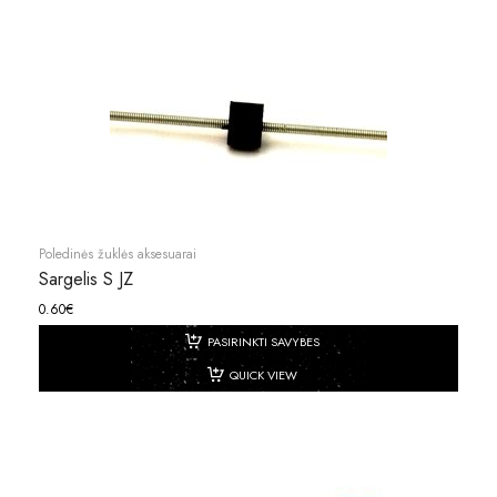
Poledinės žuklės aksesuarai
Sargelis S JZ
0.60
€
PASIRINKTI SAVYBES
QUICK VIEW