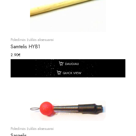
Poledinės žuklės aksesuarai
Samtelis HYB1
2.90
€
DAUGIAU
QUICK VIEW
Poledinės žuklės aksesuarai
Sargelis