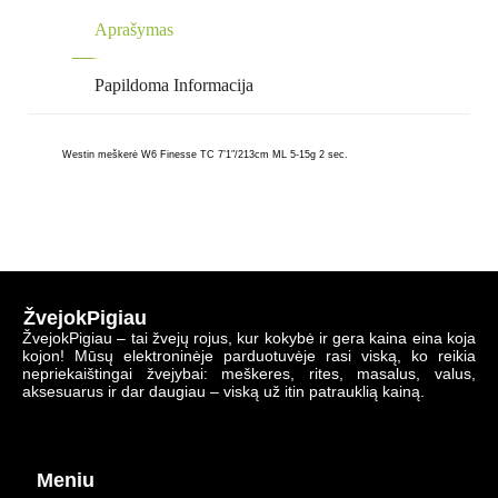
Aprašymas
Papildoma Informacija
Westin meškerė W6 Finesse TC 7’1″/213cm ML 5-15g 2 sec.
ŽvejokPigiau
ŽvejokPigiau – tai žvejų rojus, kur kokybė ir gera kaina eina koja
kojon! Mūsų elektroninėje parduotuvėje rasi viską, ko reikia
nepriekaištingai žvejybai: meškeres, rites, masalus, valus,
aksesuarus ir dar daugiau – viską už itin patrauklią kainą.
Meniu