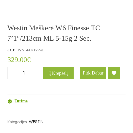
Westin Meškerė W6 Finesse TC
7’1″/213cm ML 5-15g 2 Sec.
SKU:
W614-0712-ML
329.00
€
Pirk Dabar
Į Krepšelį
Turime
Kategorijos:
WESTIN