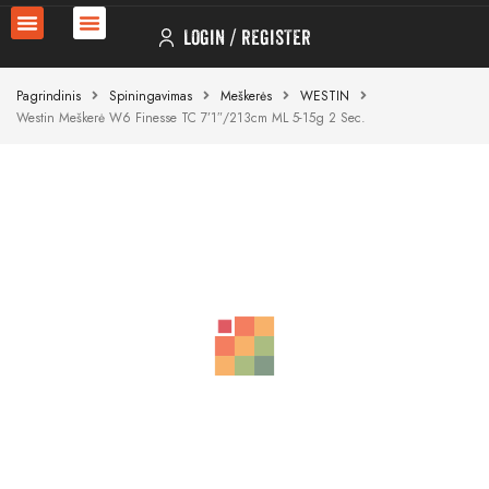
LOGIN
REGISTER
Pagrindinis
Spiningavimas
Meškerės
WESTIN
Westin Meškerė W6 Finesse TC 7’1″/213cm ML 5-15g 2 Sec.