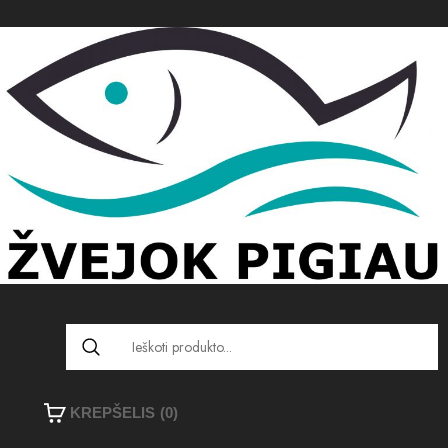
KREPŠELIS
(0)