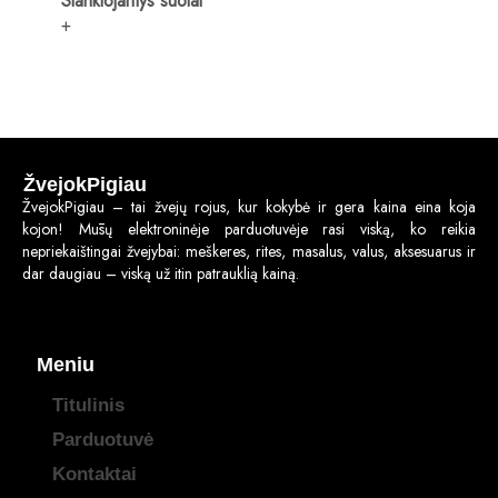
Slankiojantys suolai
+
ŽvejokPigiau
ŽvejokPigiau – tai žvejų rojus, kur kokybė ir gera kaina eina koja
kojon! Mūsų elektroninėje parduotuvėje rasi viską, ko reikia
nepriekaištingai žvejybai: meškeres, rites, masalus, valus, aksesuarus ir
dar daugiau – viską už itin patrauklią kainą.
Meniu
Titulinis
Parduotuvė
Kontaktai