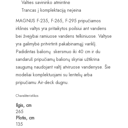
Valties savininko atmintinė
Trancas į komplektaciją neįeina
MAGNUS F-235, F-265, F-295 pripučiamos
irklinės valtys yra pritaikytos poilsiui ant vandens
bei žvejybai ramiuose vandens telkiniuose. Valtyse
yra galimybė pritvirtinti pakabinamąjį variklį.
Padidintas balionų skersmuo iki 40 cm ir du
sandarūs pripučiamų balionų skyriai užtikrina
saugumą naudojant valtį atviruose vandenyse. Šie
modeliai komplektuojami su lentelių arba
pripučiamu Air-deck dugnu.
Charakteristikos
Ilgis, cm
265
Plotis, cm
135