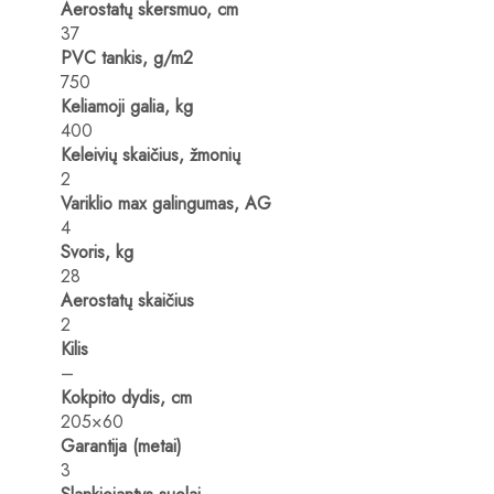
Aerostatų skersmuo, cm
37
PVC tankis, g/m2
750
Keliamoji galia, kg
400
Keleivių skaičius, žmonių
2
Variklio max galingumas, AG
4
Svoris, kg
28
Aerostatų skaičius
2
Kilis
–
Kokpito dydis, cm
205×60
Garantija (metai)
3