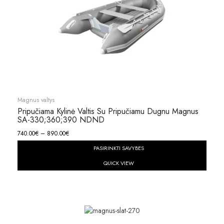
Magnus valtys
Pripučiama Kylinė Valtis Su Pripučiamu Dugnu Magnus
SA-330;360;390 NDND
740.00
€
–
890.00
€
PASIRINKTI SAVYBES
QUICK VIEW