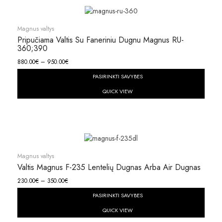
Magnus valtys
Pripučiama Valtis Su Faneriniu Dugnu Magnus RU-
360;390
880.00
€
–
950.00
€
PASIRINKTI SAVYBES
QUICK VIEW
Magnus valtys
Valtis Magnus F-235 Lentelių Dugnas Arba Air Dugnas
230.00
€
–
350.00
€
PASIRINKTI SAVYBES
QUICK VIEW