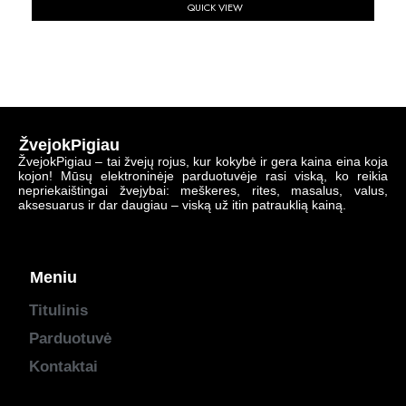
QUICK VIEW
ŽvejokPigiau
ŽvejokPigiau – tai žvejų rojus, kur kokybė ir gera kaina eina koja
kojon! Mūsų elektroninėje parduotuvėje rasi viską, ko reikia
nepriekaištingai žvejybai: meškeres, rites, masalus, valus,
aksesuarus ir dar daugiau – viską už itin patrauklią kainą.
Meniu
Titulinis
Parduotuvė
Kontaktai