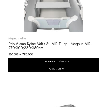
Magnus valtys
Pripučiama Kylinė Valtis Su AIR Dugnu Magnus AIR-
270;300;330;360cm
520.00
€
–
790.00
€
PASIRINKTI SAVYBES
QUICK VIEW