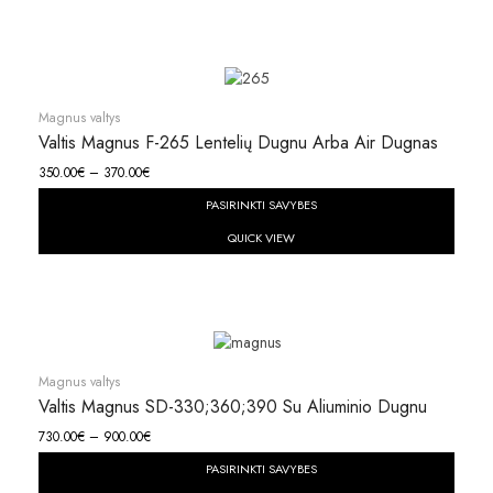
Magnus valtys
Valtis Magnus F-265 Lentelių Dugnu Arba Air Dugnas
350.00
€
–
370.00
€
PASIRINKTI SAVYBES
QUICK VIEW
Magnus valtys
Valtis Magnus SD-330;360;390 Su Aliuminio Dugnu
730.00
€
–
900.00
€
PASIRINKTI SAVYBES