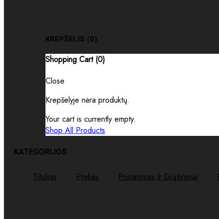
KREPŠELIS
(0)
Shopping Cart (
0
)
Close
Krepšelyje nėra produktų.
Your cart is currently empty.
Shop All Products
KATEGORIJOS
Titulinis
Prekės
Pristatymas Ir Grąžinimai