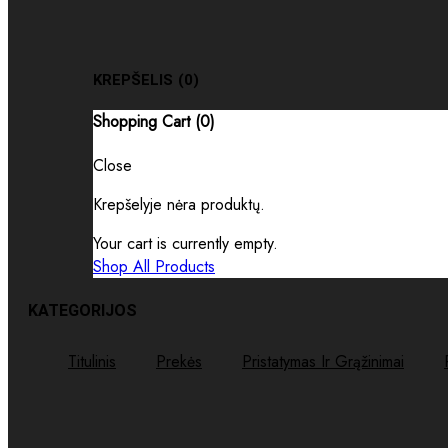
KREPŠELIS
(0)
Shopping Cart (
0
)
Close
Krepšelyje nėra produktų.
Your cart is currently empty.
Shop All Products
KATEGORIJOS
Titulinis
Prekės
Pristatymas Ir Grąžinimai