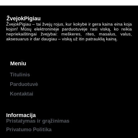
ŽvejokPigiau
ŽvejokPigiau – tai žvejų rojus, kur kokybė ir gera kaina eina koja
kojon! Mūsų elektroninėje parduotuvėje rasi viską, ko reikia
nepriekaištingai žvejybai: meškeres, rites, masalus, valus,
aksesuarus ir dar daugiau – viską už itin patrauklią kainą.
Meniu
Titulinis
Parduotuvė
Kontaktai
Informacija
Pristatymas ir grąžinimas
Privatumo Politika