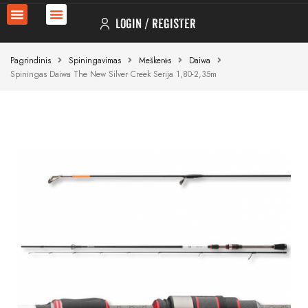
LOGIN
REGISTER
Pagrindinis
Spiningavimas
Meškerės
Daiwa
Spiningas Daiwa The New Silver Creek Serija 1,80-2,35m