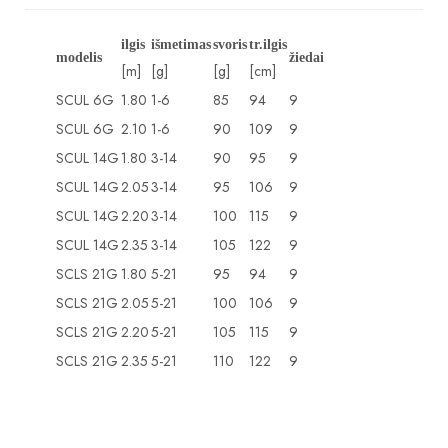
ilgis
išmetimas
svoris
tr.ilgis
modelis
žiedai
[m]
[g]
[g]
[cm]
SCUL 6G
1.80
1-6
85
94
9
SCUL 6G
2.10
1-6
90
109
9
SCUL 14G
1.80
3-14
90
95
9
SCUL 14G
2.05
3-14
95
106
9
SCUL 14G
2.20
3-14
100
115
9
SCUL 14G
2.35
3-14
105
122
9
SCLS 21G
1.80
5-21
95
94
9
SCLS 21G
2.05
5-21
100
106
9
SCLS 21G
2.20
5-21
105
115
9
SCLS 21G
2.35
5-21
110
122
9