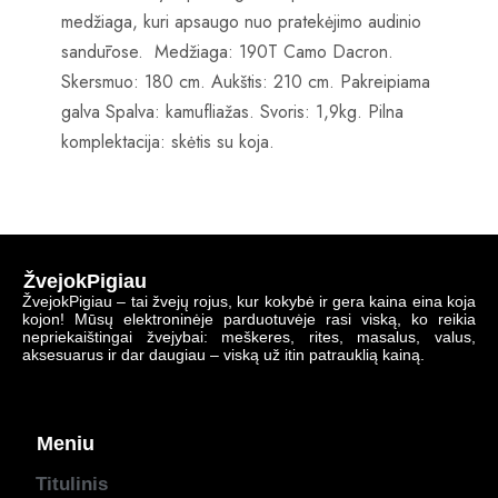
medžiaga, kuri apsaugo nuo pratekėjimo audinio
sandūrose.
Medžiaga: 190T Camo Dacron.
Skersmuo: 180 cm.
Aukštis: 210 cm.
Pakreipiama
galva Spalva: kamufliažas.
Svoris: 1,9kg.
Pilna
komplektacija: skėtis su koja.
ŽvejokPigiau
ŽvejokPigiau – tai žvejų rojus, kur kokybė ir gera kaina eina koja
kojon! Mūsų elektroninėje parduotuvėje rasi viską, ko reikia
nepriekaištingai žvejybai: meškeres, rites, masalus, valus,
aksesuarus ir dar daugiau – viską už itin patrauklią kainą.
Meniu
Titulinis