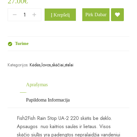
27.00
€
Pirk Dabar
Į Krepšelį
Turime
Kategorijos:
Kėdės,lovos,skėčiai,stalai
Aprašymas
Papildoma Informacija
Fish2Fish Rain Stop UA-2 220 skėtis be dėklo.
Apsaugos nuo kaitrios saulės ir lietaus.
Visos
skėčio siūlės yra padengtos nepralaidžia vandeniui