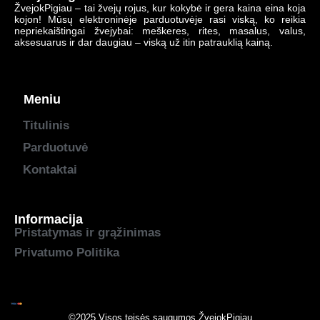
ŽvejokPigiau – tai žvejų rojus, kur kokybė ir gera kaina eina koja
kojon! Mūsų elektroninėje parduotuvėje rasi viską, ko reikia
nepriekaištingai žvejybai: meškeres, rites, masalus, valus,
aksesuarus ir dar daugiau – viską už itin patrauklią kainą.
Meniu
Titulinis
Parduotuvė
Kontaktai
Informacija
Pristatymas ir grąžinimas
Privatumo Politika
©2025 Visos teisės saugumos
ŽvejokPigiau