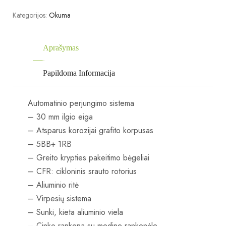
Kategorijos:
Okuma
Aprašymas
Papildoma Informacija
Automatinio perjungimo sistema
– 30 mm ilgio eiga
– Atsparus korozijai grafito korpusas
– 5BB+ 1RB
– Greito krypties pakeitimo bėgeliai
– CFR: cikloninis srauto rotorius
– Aliuminio ritė
– Virpesių sistema
– Sunki, kieta aliuminio viela
– Cinko rankena su medine rankenėle