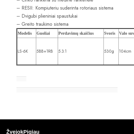
– RESII: Kompiuteriu suderinta rotoriaus sistema
– Dvigubi plieniniai spaustukai
– Greito traukimo sistema
Modelis
Guoliai
Perdavimų skaičius
Svoris
Valo su
LS-6K
5BB+1RB
5.3:1
530g
104cm
ŽvejokPigiau