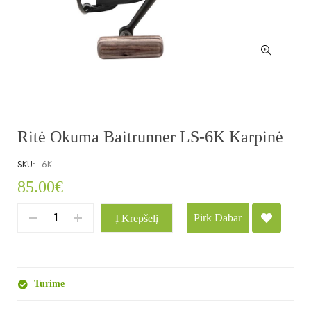
Ritė Okuma Baitrunner LS-6K Karpinė
SKU:
6K
85.00
€
Pirk Dabar
Į Krepšelį
Turime