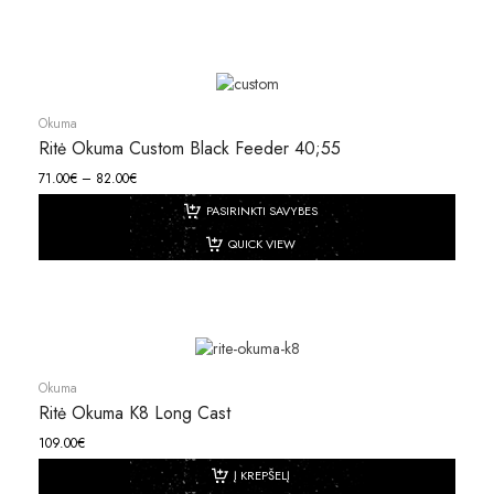
Okuma
Ritė Okuma Custom Black Feeder 40;55
71.00
€
–
82.00
€
PASIRINKTI SAVYBES
QUICK VIEW
Okuma
Ritė Okuma K8 Long Cast
109.00
€
Į KREPŠELĮ