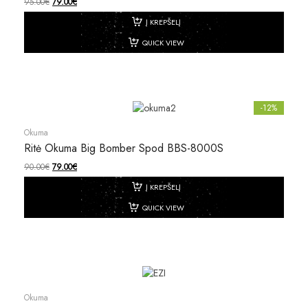
95.00
€
79.00
€
Į KREPŠELĮ
QUICK VIEW
-12%
Okuma
Ritė Okuma Big Bomber Spod BBS-8000S
90.00
€
79.00
€
Į KREPŠELĮ
QUICK VIEW
Okuma