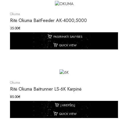
Okuma
Ritė Okuma BaitFeeder AK-4000;5000
35.00
€
PASIRINKTI SAVYBES
QUICK VIEW
Okuma
Ritė Okuma Baitrunner LS-6K Karpinė
85.00
€
Į KREPŠELĮ
QUICK VIEW