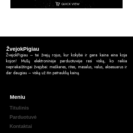
QUICK VIEW
ŽvejokPigiau
ŽvejokPigiau – tai žvejų rojus, kur kokybė ir gera kaina eina koja
kojon! Mūsų elektroninėje parduotuvėje rasi viską, ko reikia
nepriekaištingai žvejybai: meškeres, rites, masalus, valus, aksesuarus ir
dar daugiau – viską už itin patrauklią kainą.
Meniu
Titulinis
Parduotuvė
Kontaktai