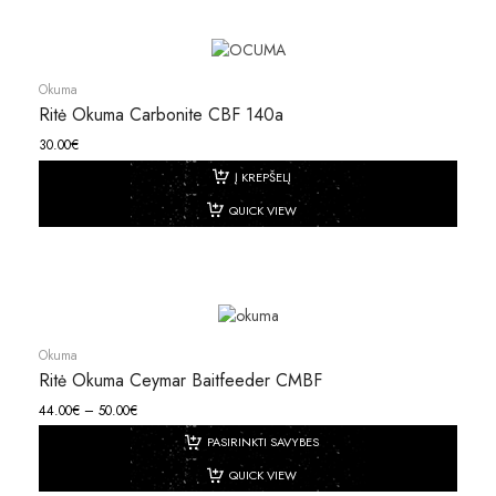
Okuma
Ritė Okuma Carbonite CBF 140a
30.00
€
Į KREPŠELĮ
QUICK VIEW
Okuma
Ritė Okuma Ceymar Baitfeeder CMBF
44.00
€
–
50.00
€
PASIRINKTI SAVYBES
QUICK VIEW