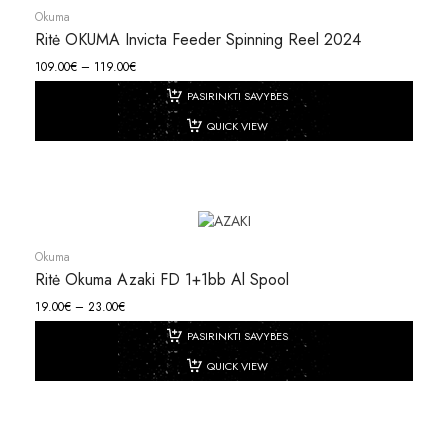
Okuma
Ritė OKUMA Invicta Feeder Spinning Reel 2024
109.00
€
–
119.00
€
PASIRINKTI SAVYBES
QUICK VIEW
Okuma
Ritė Okuma Azaki FD 1+1bb Al Spool
19.00
€
–
23.00
€
PASIRINKTI SAVYBES
QUICK VIEW