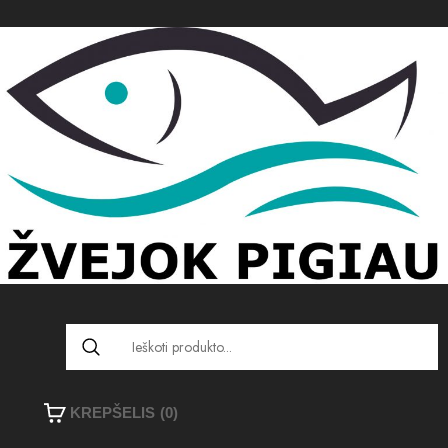
KREPŠELIS
(0)