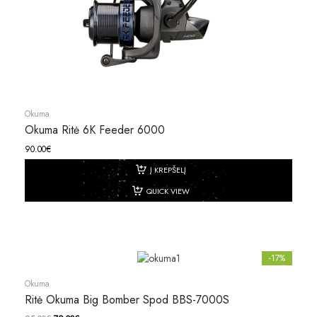
Okuma
Okuma Ritė 6K Feeder 6000
90.00
€
Į KREPŠELĮ
QUICK VIEW
-17%
Okuma
Ritė Okuma Big Bomber Spod BBS-7000S