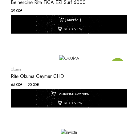
Beinercinė Ritė TiCA EZI Surf 6000
39.00
€
Į KREPŠELĮ
QUICK VIEW
Akcija!
Okuma
Ritė Okuma Ceymar CHD
65.00
€
–
90.00
€
PASIRINKTI SAVYBES
QUICK VIEW