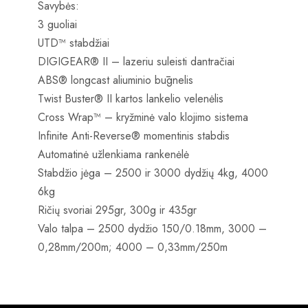
Savybės:
3 guoliai
UTD™ stabdžiai
DIGIGEAR® II – lazeriu suleisti dantračiai
ABS® longcast aliuminio būgnelis
Twist Buster® II kartos lankelio velenėlis
Cross Wrap™ – kryžminė valo klojimo sistema
Infinite Anti-Reverse® momentinis stabdis
Automatinė užlenkiama rankenėlė
Stabdžio jėga – 2500 ir 3000 dydžių 4kg, 4000
6kg
Ričių svoriai 295gr, 300g ir 435gr
Valo talpa – 2500 dydžio 150/0.18mm, 3000 –
0,28mm/200m; 4000 – 0,33mm/250m