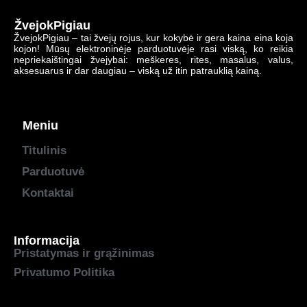
ŽvejokPigiau
ŽvejokPigiau – tai žvejų rojus, kur kokybė ir gera kaina eina koja
kojon! Mūsų elektroninėje parduotuvėje rasi viską, ko reikia
nepriekaištingai žvejybai: meškeres, rites, masalus, valus,
aksesuarus ir dar daugiau – viską už itin patrauklią kainą.
Meniu
Titulinis
Parduotuvė
Kontaktai
Informacija
Pristatymas ir grąžinimas
Privatumo Politika