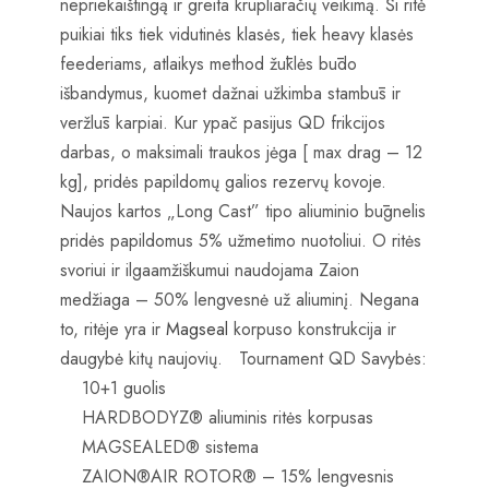
nepriekaištingą ir greita krupliaračių veikimą. Ši ritė
puikiai tiks tiek vidutinės klasės, tiek heavy klasės
feederiams, atlaikys method žūklės būdo
išbandymus, kuomet dažnai užkimba stambūs ir
veržlūs karpiai. Kur ypač pasijus QD frikcijos
darbas, o maksimali traukos jėga [ max drag – 12
kg], pridės papildomų galios rezervų kovoje.
Naujos kartos „Long Cast” tipo aliuminio būgnelis
pridės papildomus 5% užmetimo nuotoliui. O ritės
svoriui ir ilgaamžiškumui naudojama Zaion
medžiaga – 50% lengvesnė už aliuminį. Negana
to, ritėje yra ir
Magseal
korpuso konstrukcija ir
daugybė kitų naujovių. Tournament QD Savybės:
10+1 guolis
HARDBODYZ® aliuminis ritės korpusas
MAGSEALED® sistema
ZAION®AIR ROTOR® – 15% lengvesnis