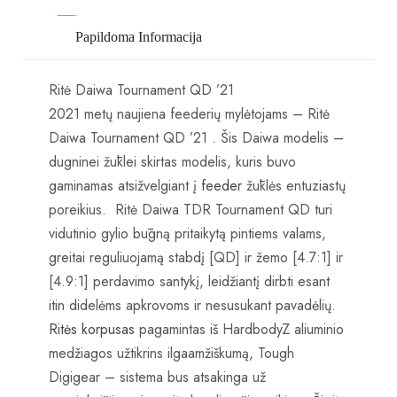
Papildoma Informacija
Ritė Daiwa Tournament QD ’21
2021 metų naujiena feederių mylėtojams – Ritė
Daiwa Tournament QD ’21 . Šis Daiwa modelis –
dugninei žūklei skirtas modelis, kuris buvo
gaminamas atsižvelgiant į
feeder
žūklės entuziastų
poreikius. Ritė Daiwa TDR Tournament QD turi
vidutinio gylio būgną pritaikytą pintiems valams,
greitai reguliuojamą stabdį [QD] ir žemo [4.7:1] ir
[4.9:1] perdavimo santykį, leidžiantį dirbti esant
itin didelėms apkrovoms ir nesusukant pavadėlių.
Ritės korpusas
pagamintas iš HardbodyZ aliuminio
medžiagos užtikrins ilgaamžiškumą, Tough
Digigear – sistema bus atsakinga už