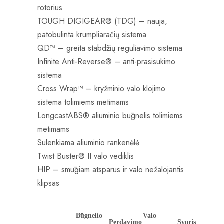
rotorius
TOUGH DIGIGEAR® (TDG) – nauja,
patobulinta krumpliaračių sistema
QD™ – greita stabdžių reguliavimo sistema
Infinite Anti-Reverse® – anti-prasisukimo
sistema
Cross Wrap™ – kryžminio valo klojimo
sistema tolimiems metimams
LongcastABS® aliuminio būgnelis tolimiems
metimams
Sulenkiama aliuminio rankenėlė
Twist Buster® II valo vediklis
HIP – smūgiam atsparus ir valo nežalojantis
klipsas
Būgnelio
Valo
Perdavimo
Svoris