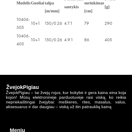
Modelis
Guoliai
talpa
surinkimas
santykis
[g]
[m/mm]
[cm]
10406-
10+1
150/0.26
4.7:1
79
290
305
10406-
10+1
150/0.26
4.9:1
86
405
405
ŽvejokPigiau
ŽvejokPigiau – tai žvejų rojus, kur kokybė ir gera kaina eina koja
kojon! Mūsų elektroninėje parduotuvėje rasi viską, ko reikia
nepriekaištingai žvejybai: meškeres, rites, masalus, valus,
aksesuarus ir dar daugiau – viską už itin patrauklią kainą.
Meniu