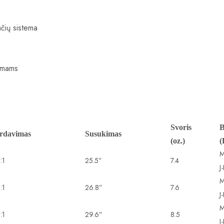
ių sistema
timams
Svoris
B
rdavimas
Susukimas
(oz.)
(
M
:1
25.5”
7.4
J
M
:1
26.8”
7.6
J
M
:1
29.6”
8.5
J