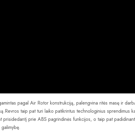
amintas pagal Air Rotor konstrukciją, palengvina ritės masę ir darb
rsą.Revros taip pat turi laiko patikrintus technologinius sprendimus
at prisidedantį prie ABS pagrindinės funkcijos, o taip pat padidinant
o galimybę.