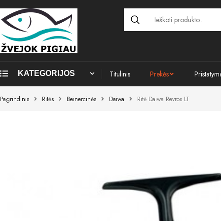
KATEGORIJOS
Titulinis
Prekės
Pristatym
Pagrindinis
Ritės
Beinercinės
Daiwa
Ritė Daiwa Revros LT