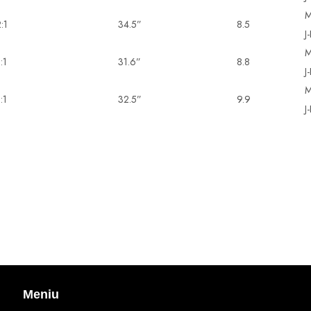
M
:1
34.5”
8.5
J
M
:1
31.6”
8.8
J
M
:1
32.5”
9.9
J
Meniu