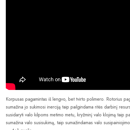
Korpusas pagamintas iš lengvo, bet tvirto polimero. Rotorius pag
sumažina jo sukimosi inerciją taip pailgindama ritės darbinį resu
susidaryti valo kilpoms metimo metu, kryžminį valo klojimą taip p
sumažina valo susisukimą, taip sumažindamas valo susipainiojim