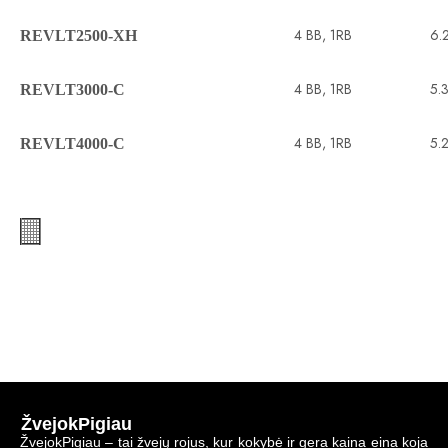
4 BB, 1RB
6.2
REVLT2500-XH
4 BB, 1RB
5.3
REVLT3000-C
4 BB, 1RB
5.2
REVLT4000-C
ŽvejokPigiau
ŽvejokPigiau – tai žvejų rojus, kur kokybė ir gera kaina eina koja