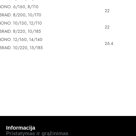
ONO: 6/160, 8/110
22
-BRAID: 8/200, 10/170
ONO: 10/130, 12/110
22
-BRAID: 8/220, 10/185
ONO: 12/160, 14/140
26.4
-BRAID: 10/220, 15/185
Informacija
Pristatymas ir grąžinimas