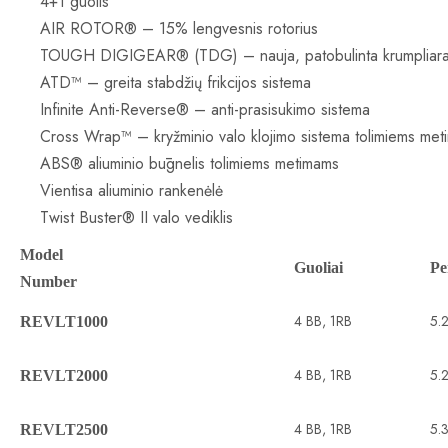
4+1 guolis
AIR ROTOR® – 15% lengvesnis rotorius
TOUGH DIGIGEAR® (TDG) – nauja, patobulinta krumpliarač
ATD™ – greita stabdžių frikcijos sistema
Infinite Anti-Reverse® – anti-prasisukimo sistema
Cross Wrap™ – kryžminio valo klojimo sistema tolimiems me
ABS® aliuminio būgnelis tolimiems metimams
Vientisa aliuminio rankenėlė
Twist Buster® II valo vediklis
Model
Guoliai
Pe
Number
4 BB, 1RB
5.2
REVLT1000
4 BB, 1RB
5.2
REVLT2000
4 BB, 1RB
5.3
REVLT2500