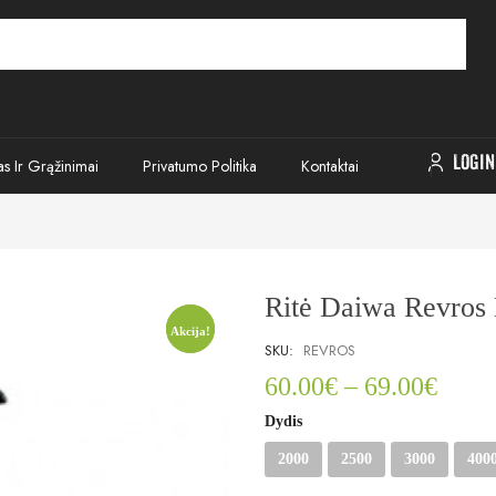
LOGIN
as Ir Grąžinimai
Privatumo Politika
Kontaktai
Ritė Daiwa Revros
Akcija!
Akcija!
SKU:
REVROS
60.00
€
–
69.00
€
Dydis
2000
2500
3000
400