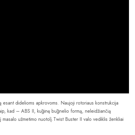
ą esant didelioms apkrovoms. Naujoji rotoriaus konstrukcija
 kaip, kad – ABS II, kūginę būgnelio formą, neleidžiančią
į masalo užmetimo nuotolį.Twist Buster II valo vediklis ženkliai