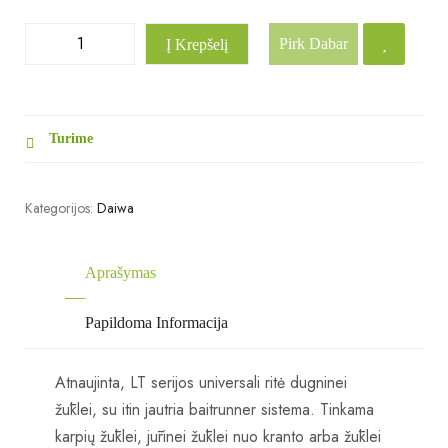
Pirk Dabar
Į Krepšelį
Turime
Kategorijos:
Daiwa
Aprašymas
Papildoma Informacija
Atnaujinta, LT serijos universali ritė dugninei
žūklei, su itin jautria baitrunner sistema. Tinkama
karpių žūklei, jūrinei žūklei nuo kranto arba žūklei