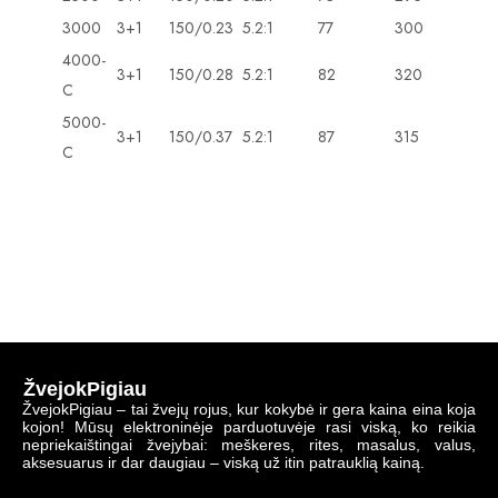
3000
3+1
150/0.23
5.2:1
77
300
4000-
3+1
150/0.28
5.2:1
82
320
C
5000-
3+1
150/0.37
5.2:1
87
315
C
ŽvejokPigiau
ŽvejokPigiau – tai žvejų rojus, kur kokybė ir gera kaina eina koja
kojon! Mūsų elektroninėje parduotuvėje rasi viską, ko reikia
nepriekaištingai žvejybai: meškeres, rites, masalus, valus,
aksesuarus ir dar daugiau – viską už itin patrauklią kainą.