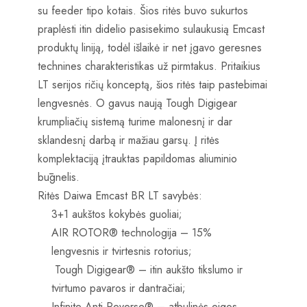
su feeder tipo kotais. Šios ritės buvo sukurtos
praplėsti itin didelio pasisekimo sulaukusią Emcast
produktų liniją, todėl išlaikė ir net įgavo geresnes
technines charakteristikas už pirmtakus. Pritaikius
LT serijos ričių konceptą, šios ritės taip pastebimai
lengvesnės. O gavus naują Tough Digigear
krumpliačių sistemą turime malonesnį ir dar
sklandesnį darbą ir mažiau garsų. Į ritės
komplektaciją įtrauktas papildomas aliuminio
būgnelis.
Ritės Daiwa Emcast BR LT savybės:
3+1 aukštos kokybės guoliai;
AIR ROTOR® technologija – 15%
lengvesnis ir tvirtesnis rotorius;
Tough Digigear® – itin aukšto tikslumo ir
tvirtumo pavaros ir dantračiai;
Infinite Anti-Reverse® – atbulinės eigos