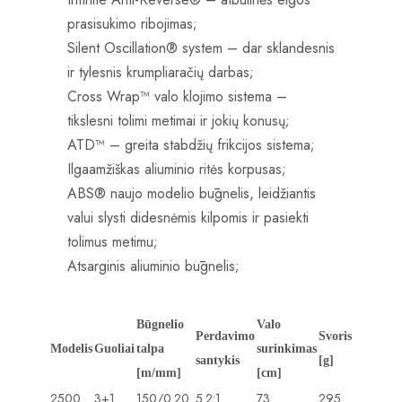
prasisukimo ribojimas;
Silent Oscillation® system – dar sklandesnis
ir tylesnis krumpliaračių darbas;
Cross Wrap™ valo klojimo sistema –
tikslesni tolimi metimai ir jokių konusų;
ATD™ – greita stabdžių frikcijos sistema;
Ilgaamžiškas aliuminio ritės korpusas;
ABS® naujo modelio būgnelis, leidžiantis
valui slysti didesnėmis kilpomis ir pasiekti
tolimus metimu;
Atsarginis aliuminio būgnelis;
Būgnelio
Valo
Perdavimo
Svoris
Modelis
Guoliai
talpa
surinkimas
santykis
[g]
[m/mm]
[cm]
2500
3+1
150/0.20
5.2:1
73
295