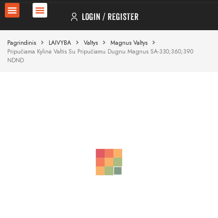
LOGIN
REGISTER
Pagrindinis
LAIVYBA
Valtys
Magnus Valtys
Pripučiama Kylinė Valtis Su Pripučiamu Dugnu Magnus SA-330;360;390
NDND