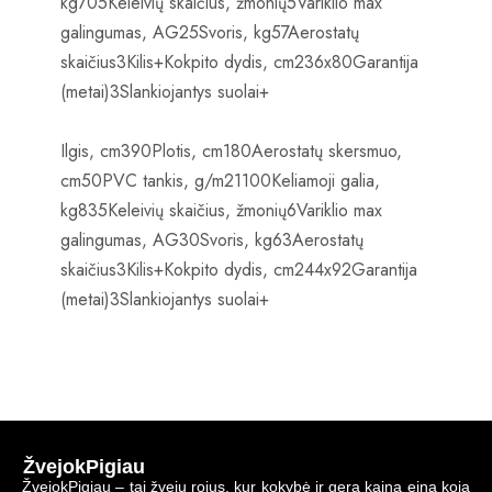
kg705Keleivių skaičius, žmonių5Variklio max
galingumas, AG25Svoris, kg57Aerostatų
skaičius3Kilis+Kokpito dydis, cm236x80Garantija
(metai)3Slankiojantys suolai+
Ilgis, cm390Plotis, cm180Aerostatų skersmuo,
cm50PVC tankis, g/m21100Keliamoji galia,
kg835Keleivių skaičius, žmonių6Variklio max
galingumas, AG30Svoris, kg63Aerostatų
skaičius3Kilis+Kokpito dydis, cm244x92Garantija
(metai)3Slankiojantys suolai+
ŽvejokPigiau
ŽvejokPigiau – tai žvejų rojus, kur kokybė ir gera kaina eina koja