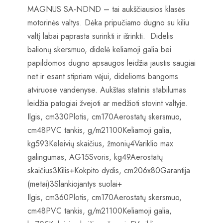
MAGNUS SA-NDND – tai aukščiausios klasės
motorinės valtys. Dėka pripučiamo dugno su kiliu
valtį labai paprasta surinkti ir išrinkti. Didelis
balionų skersmuo, didelė keliamoji galia bei
papildomos dugno apsaugos leidžia jaustis saugiai
net ir esant stipriam vėjui, didelioms bangoms
atviruose vandenyse. Aukštas statinis stabilumas
leidžia patogiai žvejoti ar medžioti stovint valtyje.
Ilgis, cm330Plotis, cm170Aerostatų skersmuo,
cm48PVC tankis, g/m21100Keliamoji galia,
kg593Keleivių skaičius, žmonių4Variklio max
galingumas, AG15Svoris, kg49Aerostatų
skaičius3Kilis+Kokpito dydis, cm206x80Garantija
(metai)3Slankiojantys suolai+
Ilgis, cm360Plotis, cm170Aerostatų skersmuo,
cm48PVC tankis, g/m21100Keliamoji galia,