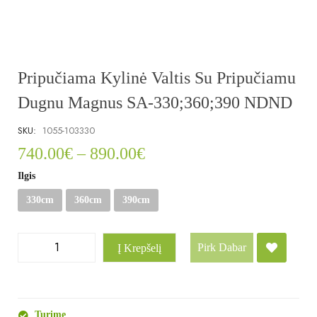
Pripučiama Kylinė Valtis Su Pripučiamu
Dugnu Magnus SA-330;360;390 NDND
SKU:
1055-103330
740.00
€
–
890.00
€
Ilgis
330cm
360cm
390cm
Pirk Dabar
Į Krepšelį
Turime