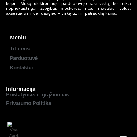
kojon! Mūsų elektroninėje parduotuvėje rasi viską, ko reikia
nepriekaištingai žvejybai: meškeres, rites, masalus, valus,
aksesuarus ir dar daugiau – viską už itin patrauklią kainą.
Meniu
Titulinis
Parduotuvė
Kontaktai
Informacija
Pristatymas ir grąžinimas
Privatumo Politika