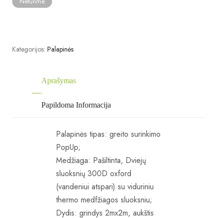
Neturime
Kategorijos:
Palapinės
Aprašymas
Papildoma Informacija
Palapinės tipas: greito surinkimo
PopUp;
Medžiaga: Pašiltinta, Dviejų
sluoksnių 300D oxford
(vandeniui atspari) su viduriniu
thermo medfžiagos sluoksniu;
Dydis: grindys 2mx2m, aukštis