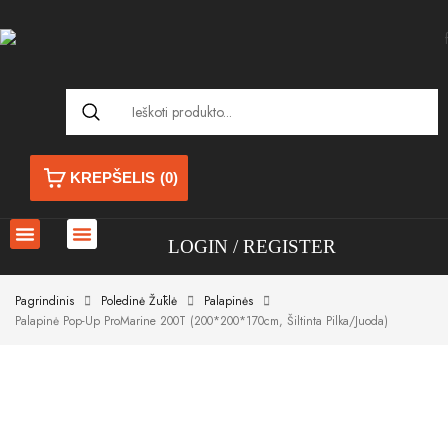
KREPŠELIS
(0)
LOGIN
REGISTER
Pagrindinis
Poledinė Žūklė
Palapinės
Palapinė Pop-Up ProMarine 200T (200*200*170cm, Šiltinta Pilka/juoda)