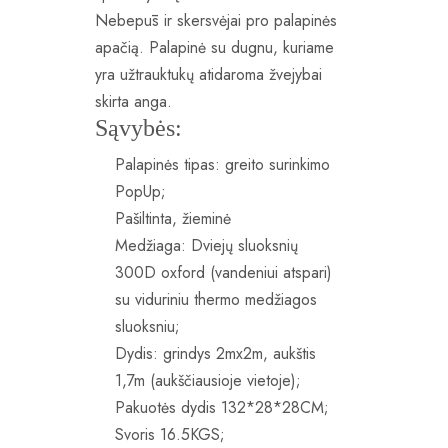
Nebepūs ir skersvėjai pro palapinės
apačią. Palapinė su dugnu, kuriame
yra užtrauktukų atidaroma žvejybai
skirta anga.
Sąvybės:
Palapinės tipas: greito surinkimo
PopUp;
Pašiltinta, žieminė
Medžiaga: Dviejų sluoksnių
300D oxford (vandeniui atspari)
su viduriniu thermo medžiagos
sluoksniu;
Dydis: grindys 2mx2m, aukštis
1,7m (aukščiausioje vietoje);
Pakuotės dydis 132*28*28CM;
Svoris 16.5KGS;