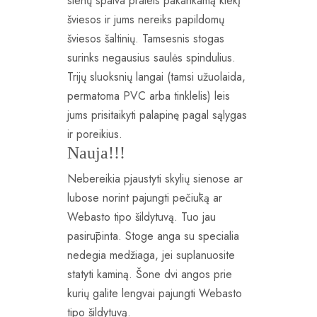
sienų spalva praleis pakankamą kiekį
šviesos ir jums nereiks papildomų
šviesos šaltinių. Tamsesnis stogas
surinks negausius saulės spindulius.
Trijų sluoksnių langai (tamsi užuolaida,
permatoma PVC arba tinklelis) leis
jums prisitaikyti palapinę pagal sąlygas
ir poreikius.
Nauja!!!
Nebereikia pjaustyti skylių sienose ar
lubose norint pajungti pečiūką ar
Webasto tipo šildytuvą. Tuo jau
pasirūpinta. Stoge anga su specialia
nedegia medžiaga, jei suplanuosite
statyti kaminą. Šone dvi angos prie
kurių galite lengvai pajungti Webasto
tipo šildytuvą.