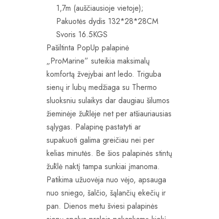
1,7m (auščiausioje vietoje);
Pakuotės dydis 132*28*28CM
Svoris 16.5KGS
Pašiltinta PopUp palapinė
„ProMarine” suteikia maksimalų
komfortą žvejybai ant ledo. Triguba
sienų ir lubų medžiaga su Thermo
sluoksniu sulaikys dar daugiau šilumos
žieminėje žūklėje net per atšiauriausias
sąlygas. Palapinę pastatyti ar
supakuoti galima greičiau nei per
kelias minutės. Be šios palapinės stintų
žūklė naktį tampa sunkiai įmanoma.
Patikima užuovėja nuo vėjo, apsauga
nuo sniego, šalčio, šąlančių ekečių ir
pan. Dienos metu šviesi palapinės