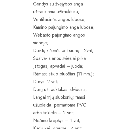
Grindys su žvejybos anga
užtraukiama užtrauktuku;
Ventiliacinės angos lubose;
Kamino pajungimo anga lubose;
Webasto pajungimo angos
sienoje;
Daiktų kišenės ant sienų– 2vnt;
Spalva- sienos šviesiai pilka
,stogas, apvadai – juoda;
Rėmas: stiklo pluoštas (11 mm.);
Durys: 2 vnt;
Durų užtrauktukas: dvipusis;
Langai trijų sluoksnių: tamsi
užuolaida, permatoma PVC
arba tinklelis – 2 vnt;
Nešimo krepšys – 1 vnt;
Kuoliukai, virvutės : 4 vnt;