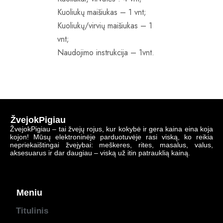
Kuoliukų maišiukas – 1 vnt;
Kuoliukų/virvių maišiukas – 1
vnt;
Naudojimo instrukcija – 1vnt.
ŽvejokPigiau
ŽvejokPigiau – tai žvejų rojus, kur kokybė ir gera kaina eina koja
kojon! Mūsų elektroninėje parduotuvėje rasi viską, ko reikia
nepriekaištingai žvejybai: meškeres, rites, masalus, valus,
aksesuarus ir dar daugiau – viską už itin patrauklią kainą.
Meniu
Titulinis