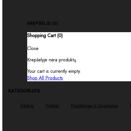
KREPŠELIS
(0)
Shopping Cart (
0
)
Close
Krepšelyje nėra produktų.
Your cart is currently empty.
Shop All Products
KATEGORIJOS
Titulinis
Prekės
Pristatymas Ir Grąžinimai