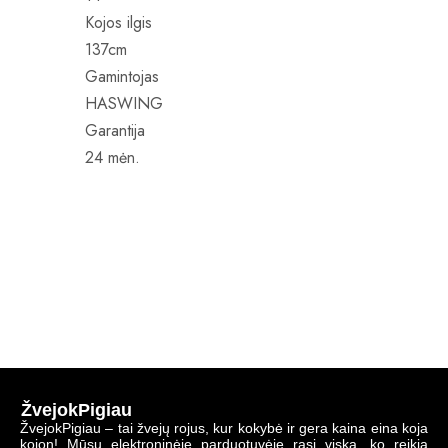
Kojos ilgis
137cm
Gamintojas
HASWING
Garantija
24 mėn.
ŽvejokPigiau
ŽvejokPigiau – tai žvejų rojus, kur kokybė ir gera kaina eina koja
kojon! Mūsų elektroninėje parduotuvėje rasi viską, ko reikia