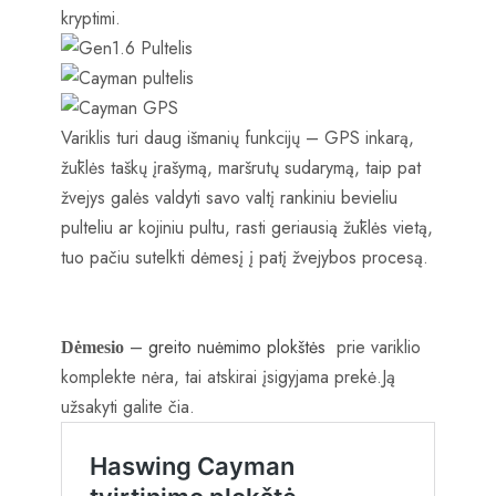
kryptimi.
Variklis turi daug išmanių funkcijų – GPS inkarą,
žūklės taškų įrašymą, maršrutų sudarymą, taip pat
žvejys galės valdyti savo valtį rankiniu bevieliu
pulteliu ar kojiniu pultu, rasti geriausią žūklės vietą,
tuo pačiu sutelkti dėmesį į patį žvejybos procesą.
–
greito nuėmimo plokštės
prie variklio
Dėmesio
komplekte nėra, tai atskirai įsigyjama prekė.Ją
užsakyti galite čia.