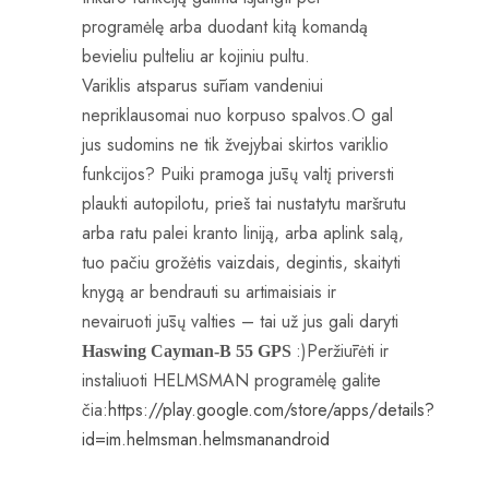
programėlę arba duodant kitą komandą
bevieliu pulteliu ar kojiniu pultu.
Variklis atsparus sūriam vandeniui
nepriklausomai nuo korpuso spalvos.O gal
jus sudomins ne tik žvejybai skirtos variklio
funkcijos? Puiki pramoga jūsų valtį priversti
plaukti autopilotu, prieš tai nustatytu maršrutu
arba ratu palei kranto liniją, arba aplink salą,
tuo pačiu grožėtis vaizdais, degintis, skaityti
knygą ar bendrauti su artimaisiais ir
nevairuoti jūsų valties – tai už jus gali daryti
:)Peržiūrėti ir
Haswing Cayman-B 55 GPS
instaliuoti HELMSMAN programėlę galite
čia:
https://play.google.com/store/apps/details?
id=im.helmsman.helmsmanandroid