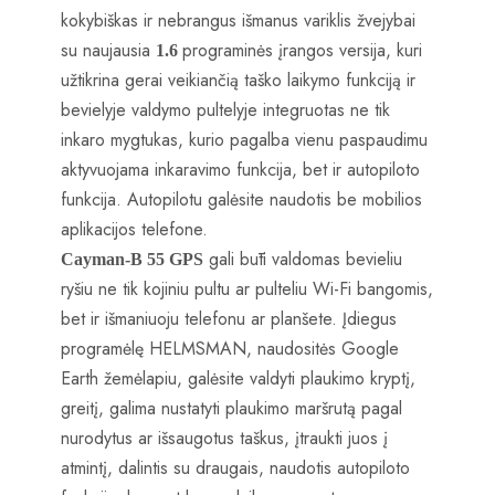
kokybiškas ir nebrangus išmanus variklis žvejybai
su naujausia
programinės įrangos versija, kuri
1.6
užtikrina gerai veikiančią taško laikymo funkciją ir
bevielyje valdymo pultelyje integruotas ne tik
inkaro mygtukas, kurio pagalba vienu paspaudimu
aktyvuojama inkaravimo funkcija, bet ir autopiloto
funkcija. Autopilotu galėsite naudotis be mobilios
aplikacijos telefone.
gali būti valdomas bevieliu
Cayman-B 55 GPS
ryšiu ne tik kojiniu pultu ar pulteliu Wi-Fi bangomis,
bet ir išmaniuoju telefonu ar planšete. Įdiegus
programėlę HELMSMAN, naudositės Google
Earth žemėlapiu, galėsite valdyti plaukimo kryptį,
greitį, galima nustatyti plaukimo maršrutą pagal
nurodytus ar išsaugotus taškus, įtraukti juos į
atmintį, dalintis su draugais, naudotis autopiloto