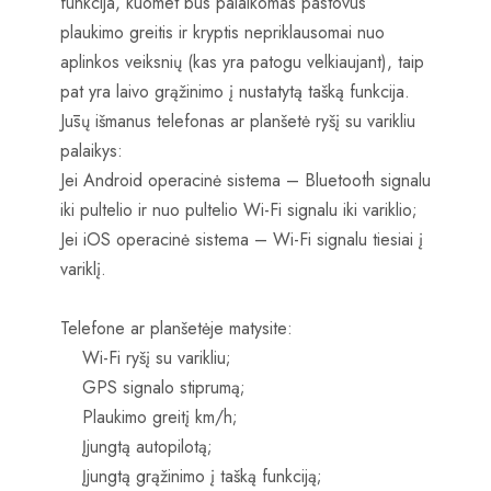
funkcija, kuomet bus palaikomas pastovus
plaukimo greitis ir kryptis nepriklausomai nuo
aplinkos veiksnių (kas yra patogu velkiaujant), taip
pat yra laivo grąžinimo į nustatytą tašką funkcija.
Jūsų išmanus telefonas ar planšetė ryšį su varikliu
palaikys:
Jei Android operacinė sistema – Bluetooth signalu
iki pultelio ir nuo pultelio Wi-Fi signalu iki variklio;
Jei iOS operacinė sistema – Wi-Fi signalu tiesiai į
variklį.
Telefone ar planšetėje matysite:
Wi-Fi ryšį su varikliu;
GPS signalo stiprumą;
Plaukimo greitį km/h;
Įjungtą autopilotą;
Įjungtą grąžinimo į tašką funkciją;