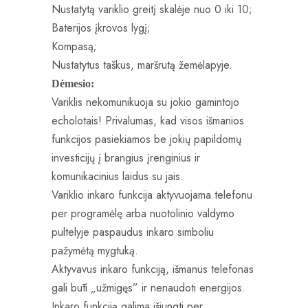
Nustatytą variklio greitį skalėje nuo 0 iki 10;
Baterijos įkrovos lygį;
Kompasą;
Nustatytus taškus, maršrutą žemėlapyje.
Dėmesio:
Variklis nekomunikuoja su jokio gamintojo
echolotais! Privalumas, kad visos išmanios
funkcijos pasiekiamos be jokių papildomų
investicijų į brangius įrenginius ir
komunikacinius laidus su jais.
Variklio inkaro funkcija aktyvuojama telefonu
per programėlę arba nuotolinio valdymo
pultelyje paspaudus inkaro simboliu
pažymėtą mygtuką.
Aktyvavus inkaro funkciją, išmanus telefonas
gali būti „užmigęs” ir nenaudoti energijos.
Inkaro funkciją galima išjungti per