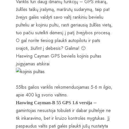
Variklis turi daug išmanių funkcijų – GPS inkarą,
žūklės taškų įrašymą, maršrutų sudarymą, taip pat
žvejys galės valdyti savo valtį rankiniu bevieliu
pulteliu ar kojiniu pultu, rasti geriausią žūklės vietą,
tuo pačiu sutelkti dėmesį į patį žvejybos procesą.
O gal norite tiesiog plaukti autopilotu ir pats
svajoti, žiūrint į debesis? Galima! 🙂
Haswing Cayman GPS bevielis kojinis pultas
įsigyjamas atskirai
55lbs galios variklis rekomenduojamas 5-6 m ilgio,
apie 400 kg svorio valtims.
–
Haswing Cayman-B 55 GPS 1.6 versija
gamintojas nesustoja tobulėti ir dabar pultelyje ne
tik inkaravimo, bet ir kruizo kontrolės mygtukas. Jį
paspaudus valtis pati galės plaukti jūsų nustatyta