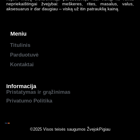
nepriekaištingai žvejybai: meškeres, rites, masalus, valus,
aksesuarus ir dar daugiau – viską už itin patrauklią kainą.
Meniu
Titulinis
Parduotuvė
Kontaktai
Informacija
Pristatymas ir grąžinimas
Privatumo Politika
©2025 Visos teisės saugumos
ŽvejokPigiau