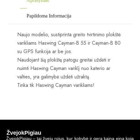
Aprašymas
Papildoma Informacija
Naujo modelio, sustiprinta greito tvirtinimo plokštė
varikliams Haswing Cayman-B 55 ir Cayman-B 80
su GPS funkcija ar be jos.
Naudojant šią plokštę patogu greitai uždėti ir
nuimti Haswing Cayman variklį nuo katerio ar
valties, yra galimybė uždėti užraktą.
Tinka tik Haswing Cayman varikliams!
ŽvejokPigiau
ŽvejokPigiau – tai žvejų rojus, kur kokybė ir gera kaina eina koja