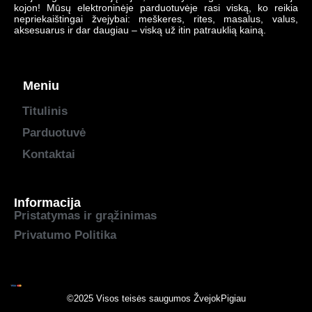
kojon! Mūsų elektroninėje parduotuvėje rasi viską, ko reikia
nepriekaištingai žvejybai: meškeres, rites, masalus, valus,
aksesuarus ir dar daugiau – viską už itin patrauklią kainą.
Meniu
Titulinis
Parduotuvė
Kontaktai
Informacija
Pristatymas ir grąžinimas
Privatumo Politika
©2025 Visos teisės saugumos
ŽvejokPigiau