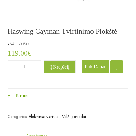
Haswing Cayman Tvirtinimo Plokštė
SKU:
59927
119.00
€
Pirk Dabar
Į Krepšelį
Turime
Categories:
Elektriniai varikliai
,
Valčių priedai