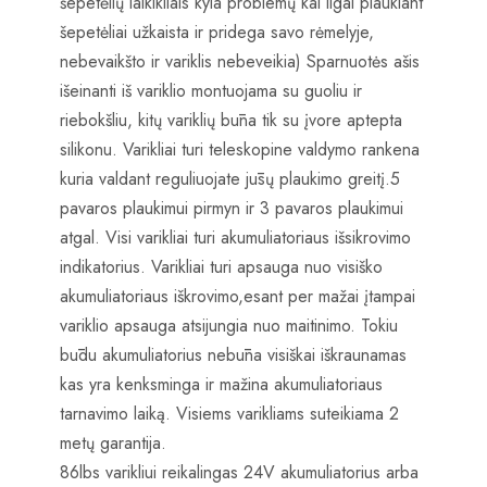
šepetėlių laikikliais kyla problemų kai ilgai plaukiant
šepetėliai užkaista ir pridega savo rėmelyje,
nebevaikšto ir variklis nebeveikia) Sparnuotės ašis
išeinanti iš variklio montuojama su guoliu ir
riebokšliu, kitų variklių būna tik su įvore aptepta
silikonu. Varikliai turi teleskopine valdymo rankena
kuria valdant reguliuojate jūsų plaukimo greitį.5
pavaros plaukimui pirmyn ir 3 pavaros plaukimui
atgal. Visi varikliai turi akumuliatoriaus išsikrovimo
indikatorius. Varikliai turi apsauga nuo visiško
akumuliatoriaus iškrovimo,esant per mažai įtampai
variklio apsauga atsijungia nuo maitinimo. Tokiu
būdu akumuliatorius nebūna visiškai iškraunamas
kas yra kenksminga ir mažina akumuliatoriaus
tarnavimo laiką. Visiems varikliams suteikiama 2
metų garantija.
86lbs varikliui reikalingas 24V akumuliatorius arba