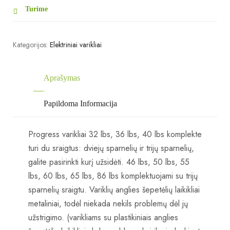
Turime
Kategorijos:
Elektriniai varikliai
Aprašymas
Papildoma Informacija
Progress varikliai 32 lbs, 36 lbs, 40 lbs komplekte
turi du sraigtus: dviejų sparnelių ir trijų sparnelių,
galite pasirinkti kurį užsidėti. 46 lbs, 50 lbs, 55
lbs, 60 lbs, 65 lbs, 86 lbs komplektuojami su trijų
sparnelių sraigtu. Variklių anglies šepetėlių laikikliai
metaliniai, todėl niekada nekils problemų dėl jų
užstrigimo. (varikliams su plastikiniais anglies