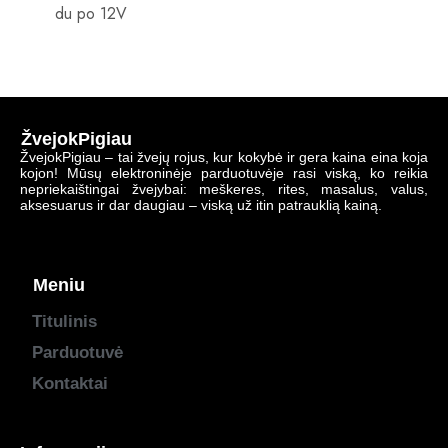
du po 12V
ŽvejokPigiau
ŽvejokPigiau – tai žvejų rojus, kur kokybė ir gera kaina eina koja
kojon! Mūsų elektroninėje parduotuvėje rasi viską, ko reikia
nepriekaištingai žvejybai: meškeres, rites, masalus, valus,
aksesuarus ir dar daugiau – viską už itin patrauklią kainą.
Meniu
Titulinis
Parduotuvė
Kontaktai