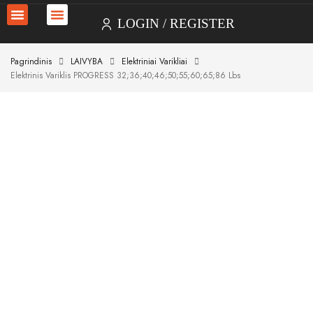
LOGIN
REGISTER
Pagrindinis
LAIVYBA
Elektriniai Varikliai
Elektrinis Variklis PROGRESS 32;36;40;46;50;55;60;65;86 Lbs
Akcija!
Akcija!