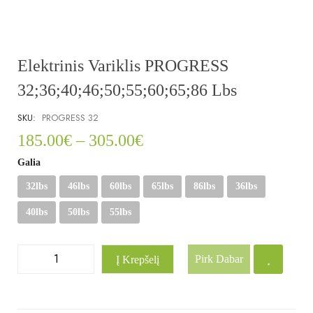
Elektrinis Variklis PROGRESS
32;36;40;46;50;55;60;65;86 Lbs
SKU:
PROGRESS 32
185.00
€
–
305.00
€
Galia
32lbs
46lbs
60lbs
65lbs
86lbs
36lbs
40lbs
50lbs
55lbs
Pirk Dabar
Į Krepšelį