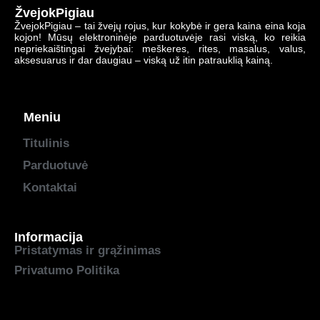
ŽvejokPigiau
ŽvejokPigiau – tai žvejų rojus, kur kokybė ir gera kaina eina koja
kojon! Mūsų elektroninėje parduotuvėje rasi viską, ko reikia
nepriekaištingai žvejybai: meškeres, rites, masalus, valus,
aksesuarus ir dar daugiau – viską už itin patrauklią kainą.
Meniu
Titulinis
Parduotuvė
Kontaktai
Informacija
Pristatymas ir grąžinimas
Privatumo Politika