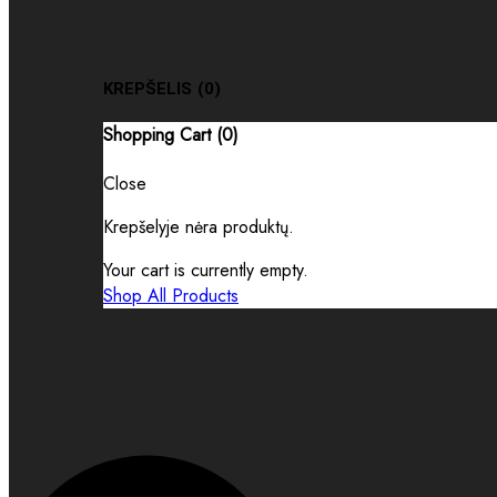
KREPŠELIS
(0)
Shopping Cart (
0
)
Close
Krepšelyje nėra produktų.
Your cart is currently empty.
Shop All Products