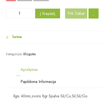
Pirk Dabar
Į Krepšelį
Turime
Kategorijos:
Blizgutės
Aprašymas
Papildoma Informacija
Ilgis 40mm,svoris 8gr.Spalva Sil/Cu;Sil;Sil/Go