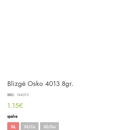
Blizgė Osko 4013 8gr.
SKU:
N4013
1.15
€
spalva
SIL
Sil/Cu
Sil/Go