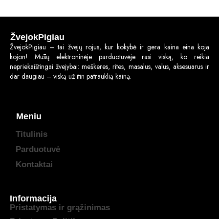
ŽvejokPigiau
ŽvejokPigiau – tai žvejų rojus, kur kokybė ir gera kaina eina koja
kojon! Mūsų elektroninėje parduotuvėje rasi viską, ko reikia
nepriekaištingai žvejybai: meškeres, rites, masalus, valus, aksesuarus ir
dar daugiau – viską už itin patrauklią kainą.
Meniu
Titulinis
Parduotuvė
Kontaktai
Informacija
Pristatymas ir grąžinimas