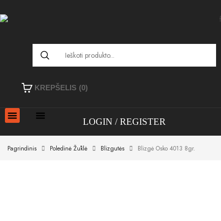
KREPŠELIS
(0)
LOGIN
REGISTER
Pagrindinis
Poledinė Žūklė
Blizgutės
Blizgė Osko 4013 8gr.