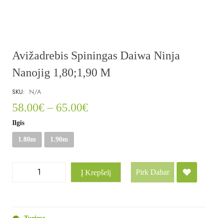
Avižadrebis Spiningas Daiwa Ninja
Nanojig 1,80;1,90 M
SKU:
N/A
58.00
€
–
65.00
€
Ilgis
1.80m
1.90m
Pirk Dabar
Į Krepšelį