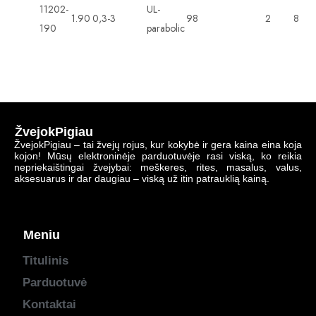
11202-
UL-
1.90
0,3-3
98
2
8
190
parabolic
ŽvejokPigiau
ŽvejokPigiau – tai žvejų rojus, kur kokybė ir gera kaina eina koja
kojon! Mūsų elektroninėje parduotuvėje rasi viską, ko reikia
nepriekaištingai žvejybai: meškeres, rites, masalus, valus,
aksesuarus ir dar daugiau – viską už itin patrauklią kainą.
Meniu
Titulinis
Parduotuvė
Kontaktai