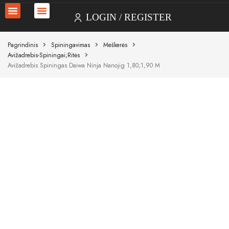
LOGIN
REGISTER
Pagrindinis
Spiningavimas
Meškerės
Avižadrebis-Spiningai;ritės
Avižadrebis Spiningas Daiwa Ninja Nanojig 1,80;1,90 M