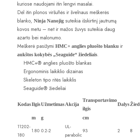
kuriose naudojami itin lengvi masalai.
Dėl itin plonos viršūnės ir švelnaus meškerės
blanko,
suteikia išskirtinį jautrumą
Ninja Nanojig
kovos metu – net ir mažos žuvys suteikia daug
azarto bei malonumo.
Meškerė pasižymi
ir
HMC+ anglies pluošto blanku
.
aukštos kokybės „Seaguide“ žiedeliais
HMC+® anglies pluošto blankas
Ergonominis laikiklio dizainas
Skeleton tipo ritės laikiklis
Seaguide® žiedeliai
Transportavimo
Kodas
Ilgis
Užmetimas
Akcija
Dalys
Žied
ilgis
m
g
cm
11202-
UL-
1.80
0.2-2
93
2
8
180
parabolic