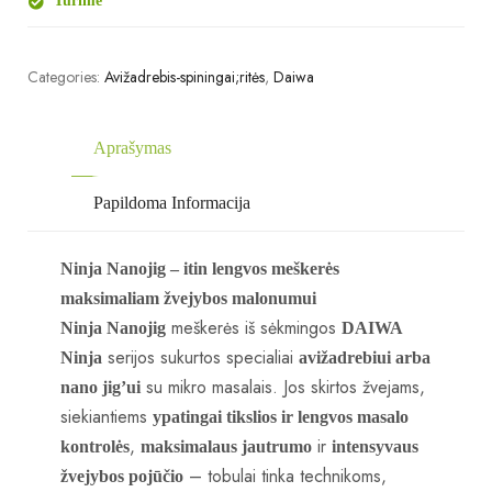
Turime
Categories:
Avižadrebis-spiningai;ritės
,
Daiwa
Aprašymas
Papildoma Informacija
Ninja Nanojig – itin lengvos meškerės
maksimaliam žvejybos malonumui
meškerės iš sėkmingos
Ninja Nanojig
DAIWA
serijos sukurtos specialiai
Ninja
avižadrebiui arba
su mikro masalais. Jos skirtos žvejams,
nano jig’ui
siekiantiems
ypatingai tikslios ir lengvos masalo
,
ir
kontrolės
maksimalaus jautrumo
intensyvaus
– tobulai tinka technikoms,
žvejybos pojūčio