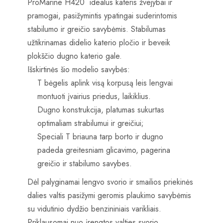
ProMarine H420 idealus kateris žvejybai ir
pramogai, pasižymintis ypatingai suderintomis
stabilumo ir greičio savybėmis. Stabilumas
užtikrinamas didelio katerio pločio ir beveik
plokščio dugno katerio gale.
Išskirtinės šio modelio savybės:
T bėgelis aplink visą korpusą leis lengvai
montuoti įvairius priedus, laikiklius.
Dugno konstrukcija, platumas sukurtas
optimaliam strabilumui ir greičiui;
Speciali T briauna tarp borto ir dugno
padeda greitesniam glicavimo, pagerina
greičio ir stabilumo savybes.
Dėl palyginamai lengvo svorio ir smailios priekinės
dalies valtis pasižymi geromis plaukimo savybėmis
su vidutinio dydžio benzininiais varikliais.
Priklausomai nuo įrengtos valties svorio