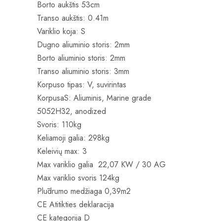
Borto aukštis 53cm
Transo aukštis: 0.41m
Variklio koja: S
Dugno aliuminio storis: 2mm
Borto aliuminio storis: 2mm
Transo aliuminio storis: 3mm
Korpuso tipas: V, suvirintas
KorpusaS: Aliuminis, Marine grade
5052H32, anodized
Svoris: 110kg
Keliamoji galia: 298kg
Keleivių max: 3
Max variklio galia 22,07 KW / 30 AG
Max variklio svoris 124kg
Plūdrumo medžiaga 0,39m2
CE Atitikties deklaracija
CE kategorija D