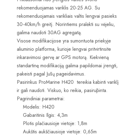
rekomenduojamas variklis 20-25 AG. Su
rekomenduojamais varikliais valtis lengvai pasieks
30-40km/h greitį. Norintiems pralėkti su vėjeliu,
galima naudoti 30AG agregatą.
Visose modifikacijose yra sumontuota priekyje
aliuminio platforma, kurioje lengvai pritvirtinsite
inkaravimosi gervę ar GPS motorą. Kiekvieną
standartinę modifikaciją galima papildomai įrengti,
pakeisti pagal Jūsų pageidavimus.
Pasirinkus ProMarine H420 tereikia kabinti variklį
ir gali naudoti. Viskuo, ko reikia, pasirūpinta.
Pagrindiniai parametrai:
Modelis: H420
Gabaritinis Ilgis: 4,3m
Plotis plačiausioje vietoje: 1,8m
Aukštis aukščiausioje vietoje: 0,65m