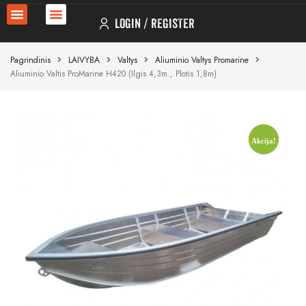
LOGIN
REGISTER
Pagrindinis
LAIVYBA
Valtys
Aliuminio Valtys Promarine
Aliuminio Valtis ProMarine H420 (ilgis 4,3m., Plotis 1,8m)
Akcija!
Akcija!