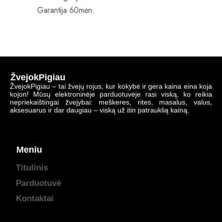
Garantija 60mėn.
ŽvejokPigiau
ŽvejokPigiau – tai žvejų rojus, kur kokybė ir gera kaina eina koja
kojon! Mūsų elektroninėje parduotuvėje rasi viską, ko reikia
nepriekaištingai žvejybai: meškeres, rites, masalus, valus,
aksesuarus ir dar daugiau – viską už itin patrauklią kainą.
Meniu
Titulinis
Parduotuvė
Kontaktai