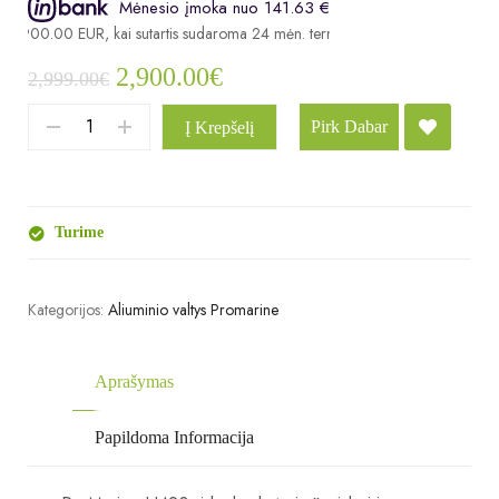
Mėnesio įmoka nuo 141.63 €
,900.00 EUR, kai sutartis sudaroma 24 mėn. terminui, metinė palūkanų norm
2,900.00
€
2,999.00
€
Pirk Dabar
Į Krepšelį
Turime
Kategorijos:
Aliuminio valtys Promarine
Aprašymas
Papildoma Informacija