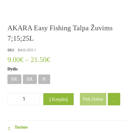
AKARA Easy Fishing Talpa Žuvims
7;15;25L
SKU:
BAG-001-1
9.00
€
–
21.50
€
Dydis
15L
25L
7L
Pirk Dabar
Į Krepšelį
Turime