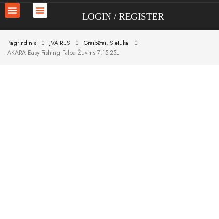
LOGIN
REGISTER
Pagrindinis
ĮVAIRŪS
Graibštai, Sietukai
AKARA Easy Fishing Talpa Žuvims 7;15;25L