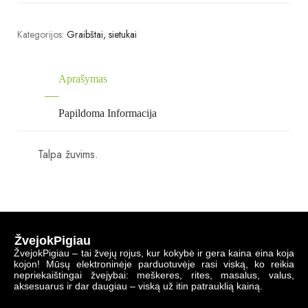
Kategorijos:
Graibštai, sietukai
Aprašymas
Papildoma Informacija
Talpa žuvims.
ŽvejokPigiau
ŽvejokPigiau – tai žvejų rojus, kur kokybė ir gera kaina eina koja
kojon! Mūsų elektroninėje parduotuvėje rasi viską, ko reikia
nepriekaištingai žvejybai: meškeres, rites, masalus, valus,
aksesuarus ir dar daugiau – viską už itin patrauklią kainą.