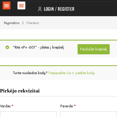
LOGIN
REGISTER
Pagrindinis
Checkout
“Ritė «P» -601” - įdėtas į krepšelį
Peržiūrėti krepšelį
Turite nuolaidos kodą?
Paspauskite čia ir įveskite kodą
Pirkėjo rekvizitai
Vardas
Pavardė
*
*