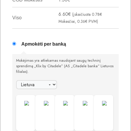
6.60
€
(įskaičiuota
0.78
€
Viso
Mokesčiai,
0.36
€
PVM)
Apmokėti per banką
Mokėjimas yra atliekamas naudojant saugų techninį
sprendimą „Klix by Citadele” (AS „Citadele banka“ Lietuvos
filialas).