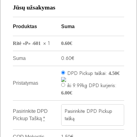
Jūsų užsakymas
Produktas
Suma
× 1
Ritė «P» -601
0.60
€
0.60
€
Suma
DPD Pickup taškai:
4.50
€
Pristatymas
iki 9.99kg DPD kurjeris:
6.00
€
Pasirinkite DPD Pickup
Pasirinkite DPD
tašką
Pickup Tašką
*
1.50
€
COD Mokestis