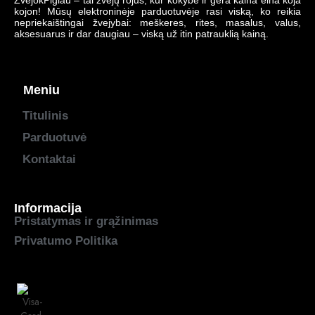
ŽvejokPigiau – tai žvejų rojus, kur kokybė ir gera kaina eina koja
kojon! Mūsų elektroninėje parduotuvėje rasi viską, ko reikia
nepriekaištingai žvejybai: meškeres, rites, masalus, valus,
aksesuarus ir dar daugiau – viską už itin patrauklią kainą.
Meniu
Titulinis
Parduotuvė
Kontaktai
Informacija
Pristatymas ir grąžinimas
Privatumo Politika