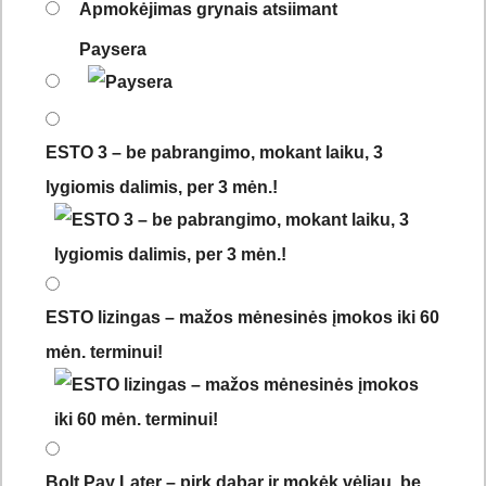
Apmokėjimas grynais atsiimant
Paysera
ESTO 3 – be pabrangimo, mokant laiku, 3
lygiomis dalimis, per 3 mėn.!
ESTO lizingas – mažos mėnesinės įmokos iki 60
mėn. terminui!
Bolt Pay Later – pirk dabar ir mokėk vėliau, be