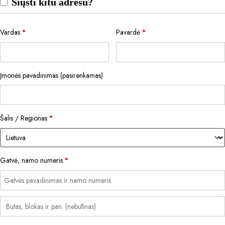
Siųsti kitu adresu?
Vardas
Pavardė
*
*
Įmonės pavadinimas
(pasirenkamas)
Šalis / Regionas
*
Gatvė, namo numeris
*