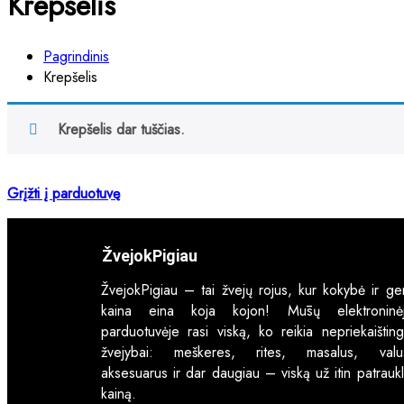
Krepšelis
Pagrindinis
Krepšelis
Krepšelis dar tuščias.
Grįžti į parduotuvę
ŽvejokPigiau
ŽvejokPigiau – tai žvejų rojus, kur kokybė ir ge
kaina eina koja kojon! Mūsų elektroninė
parduotuvėje rasi viską, ko reikia nepriekaišting
žvejybai: meškeres, rites, masalus, valu
aksesuarus ir dar daugiau – viską už itin patraukl
kainą.