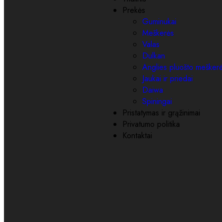
Prekės
Guminukai
Meškerės
Valas
Dulkan
Anglies pluošto mešker
Jaukai ir priedai
Daiwa
Spiningai
Pristatymas ir grąžinimai
Privatumo politika
Kontaktai