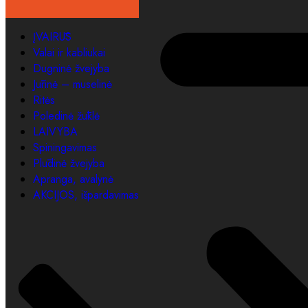
ĮVAIRŪS
Valai ir kabliukai
Dugninė žvejyba
Jūrinė – muselinė
Ritės
Poledinė žūklė
LAIVYBA
Spiningavimas
Plūdinė žvejyba
Apranga, avalynė
AKCIJOS, išpardavimas