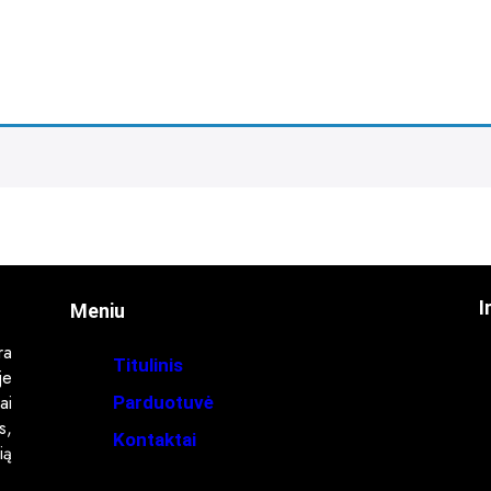
I
Meniu
ra
Titulinis
je
ai
Parduotuvė
s,
Kontaktai
ią