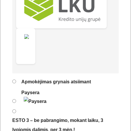
Apmokėjimas grynais atsiimant
Paysera
ESTO 3 – be pabrangimo, mokant laiku, 3
lygiomis dalimis, per 3 mėn.!