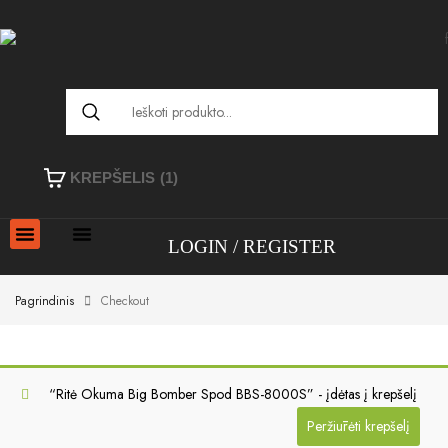
KREPŠELIS
(1)
LOGIN
REGISTER
Pagrindinis
Checkout
“Ritė Okuma Big Bomber Spod BBS-8000S” - įdėtas į krepšelį
Peržiūrėti krepšelį