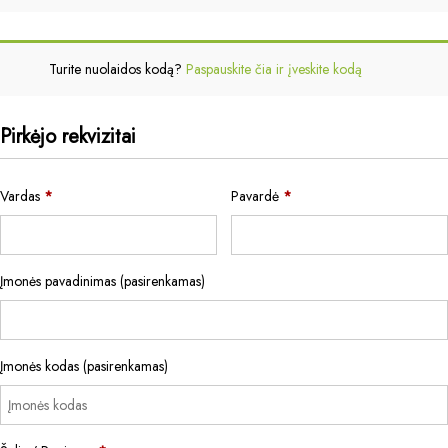
Turite nuolaidos kodą?
Paspauskite čia ir įveskite kodą
Pirkėjo rekvizitai
Vardas
*
Pavardė
*
Įmonės pavadinimas
(pasirenkamas)
Įmonės kodas
(pasirenkamas)