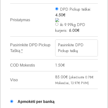
DPD Pickup taškai:
4.50
€
Pristatymas
iki 9.99kg DPD
kurjeris:
6.00
€
Pasirinkite DPD
Pasirinkite DPD Pickup
Pickup tašką
Tašką
*
1.50
€
COD Mokestis
85.00
€
(įskaičiuota
0.78
€
Viso
Mokesčiai,
13.97
€
PVM)
Apmokėti per banką