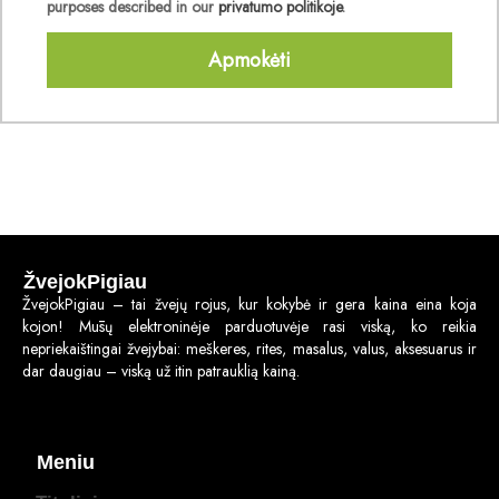
purposes described in our
privatumo politikoje
.
Apmokėti
ŽvejokPigiau
ŽvejokPigiau – tai žvejų rojus, kur kokybė ir gera kaina eina koja
kojon! Mūsų elektroninėje parduotuvėje rasi viską, ko reikia
nepriekaištingai žvejybai: meškeres, rites, masalus, valus, aksesuarus ir
dar daugiau – viską už itin patrauklią kainą.
Meniu