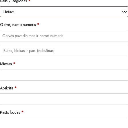
Šalis / Regionas
*
Gatvė, namo numeris
*
Miestas
*
Apskritis
*
Pašto kodas
*