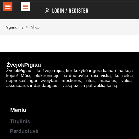
LOGIN
REGISTER
Pagrindinis
Shop
ŽvejokPigiau
ŽvejokPigiau – tai žvejų rojus, kur kokybė ir gera kaina eina koja
kojon! Mūsų elektroninėje parduotuvėje rasi viską, ko reikia
nepriekaištingai žvejybai: meškeres, rites, masalus, valus,
aksesuarus ir dar daugiau – viską už itin patrauklią kainą.
Meniu
Titulinis
Parduotuvė