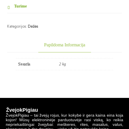
Turime
Kategorijos:
Dėžės
Papildoma Informacija
Svoris
2 kg
ŽvejokPigiau
ŽvejokPigiau – tai žvejų rojus, kur kokybė ir gera kaina eina koja
kojon! Mūsų elektroninėje parduotuvėje rasi viską, ko reikia
nepriekaištingai žvejybai: meškeres, rites, masalus, valus,
aksesuarus ir dar daugiau – viską už itin patrauklią kainą.