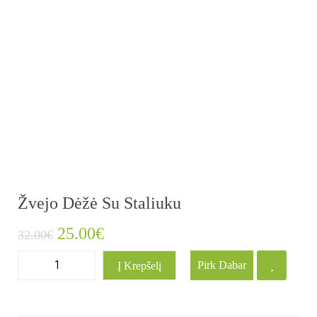
Žvejo Dėžė Su Staliuku
25.00
€
32.00
€
Pirk Dabar
Į Krepšelį