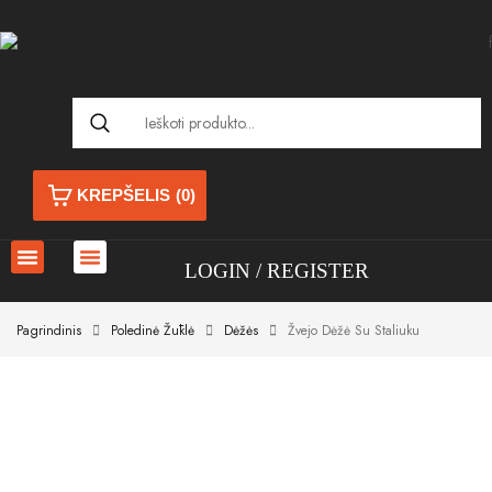
KREPŠELIS
(0)
LOGIN
REGISTER
Pagrindinis
Poledinė Žūklė
Dėžės
Žvejo Dėžė Su Staliuku
Akcija!
Akcija!