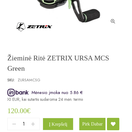
Žieminė Ritė ZETRIX URSA MCS
Green
SKU:
ZURSAMCSG
Mėnesio įmoka nuo 5.86 €
0.00 EUR, kai sutartis sudaroma 24 mėn. terminui, metinė palūkanų norma –
120.00
€
Pirk Dabar
Į Krepšelį