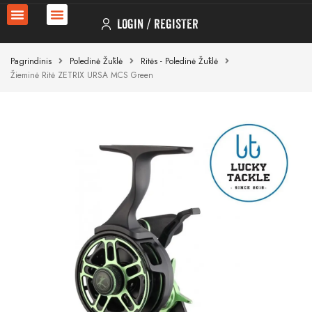
LOGIN
REGISTER
Pagrindinis
Poledinė Žūklė
Ritės - Poledinė Žūklė
Žieminė Ritė ZETRIX URSA MCS Green