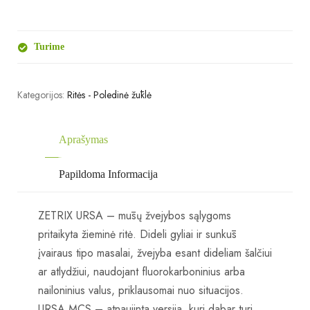
Turime
Kategorijos:
Ritės - Poledinė žūklė
Aprašymas
Papildoma Informacija
ZETRIX URSA – mūsų žvejybos sąlygoms
pritaikyta žieminė ritė.
Dideli gyliai ir sunkūs
įvairaus tipo masalai, žvejyba esant dideliam šalčiui
ar atlydžiui, naudojant fluorokarboninius arba
nailoninius valus, priklausomai nuo situacijos.
URSA MCS – atnaujinta versija, kuri dabar turi