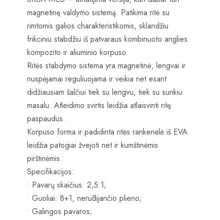
magnetinę valdymo sistemą.
Patikima ritė su
rimtomis galios charakteristikomis, sklandžiu
frikciniu stabdžiu iš patvaraus kombinuoto anglies
kompozito ir aliuminio korpuso.
Ritės stabdymo sistema yra magnetinė, lengvai ir
nuspėjamai reguliuojama ir veikia net esant
didžiausiam šalčiui tiek su lengvu, tiek su sunkiu
masalu.
Atleidimo svirtis leidžia atlaisvinti ritę
paspaudus.
Korpuso forma ir padidinta ritės rankenėlė iš EVA
leidžia patogiai žvejoti net ir kumštinėmis
pirštinėmis.
Specifikacijos:
• Pavarų skaičius: 2,5:1;
• Guoliai: 8+1, nerūdijančio plieno;
• Galingos pavaros;