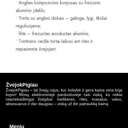
• Anglies kompozicinis korpusas su frezuoto
aliuminio įdėklu;
• Trintis su anglies diskais – galinga, lygi, tiksliai
reguliuojama;
• Ritė – frezuotas anoduotas aliuminis;
• Tvirtinimo veržlė tvirtai laikosi ant ritės ir
nepasimeta žvejojant.
ŽvejokPigiau
ŽvejokPigiau – tai žvejų rojus, kur kokybė ir gera kaina eina koja
kojon! Mūsų elektroninėje parduotuvėje rasi viską, ko reikia
nepriekaištingai žvejybai: meškeres, rites, masalus, valus,
aksesuarus ir dar daugiau – viską už itin patrauklią kainą.
Meniu