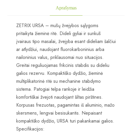
Aprašymas
ZETRIX URSA – mūsų žvejybos sąlygoms
pritaikyta žieminė ritė.
Dideli gyliai ir sunkūs
įvairaus tipo masalai, žvejyba esant dideliam šalčiui
ar atlydžiui, naudojant fluorokarboninius arba
nailoninius valus, priklausomai nuo situacijos.
Greitai reguliuojamas frikcinis stabdis su dideliu
galios rezervu. Kompaktiško dydžio, žieminė
multiplikatorinė ritė su mechanine stabdymo
sistema.
Patogiai telpa rankoje ir leidžia
komfortiškai žvejoti naudojant šiltas pirštines.
Korpusas frezuotas, pagamintas iš aliuminio, mažo
skersmens, lengvai besisukantis. Nepaisant
kompaktiško dydžio, URSA turi pakankamai galios.
Specifikacijos: