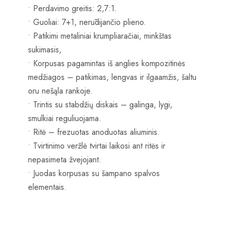
• Perdavimo greitis: 2,7:1.
• Guoliai: 7+1, nerūdijančio plieno.
• Patikimi metaliniai krumpliaračiai, minkštas
sukimasis,
• Korpusas pagamintas iš anglies kompozitinės
medžiagos – patikimas, lengvas ir ilgaamžis, šaltu
oru nešąla rankoje.
• Trintis su stabdžių diskais – galinga, lygi,
smulkiai reguliuojama.
• Ritė – frezuotas anoduotas aliuminis.
• Tvirtinimo veržlė tvirtai laikosi ant ritės ir
nepasimeta žvejojant.
• Juodas korpusas su šampano spalvos
elementais.