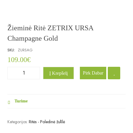
Žieminė Ritė ZETRIX URSA
Champagne Gold
SKU:
ZURSAG
109.00
€
Pirk Dabar
Į Krepšelį
Turime
Kategorijos:
Ritės - Poledinė žūklė