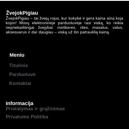
ŽvejokPigiau
ŽvejokPigiau – tai žvejų rojus, kur kokybė ir gera kaina eina koja
kojon! Mūsų elektroninėje parduotuvėje rasi viską, ko reikia
nepriekaištingai žvejybai: meškeres, rites, masalus, valus,
aksesuarus ir dar daugiau – viską už itin patrauklią kainą.
Meniu
Titulinis
Parduotuvė
Kontaktai
Informacija
Pristatymas ir grąžinimas
Privatumo Politika