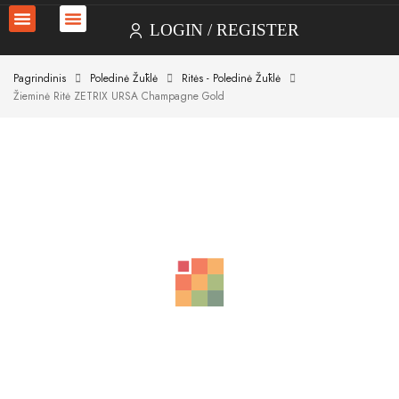
LOGIN
REGISTER
Pagrindinis
Poledinė Žūklė
Ritės - Poledinė Žūklė
Žieminė Ritė ZETRIX URSA Champagne Gold