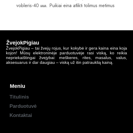
vobleris-40 мм. Puikiai eina atlikti tolimus metimus
ŽvejokPigiau
ŽvejokPigiau – tai žvejų rojus, kur kokybė ir gera kaina eina koja
kojon! Mūsų elektroninėje parduotuvėje rasi viską, ko reikia
nepriekaištingai žvejybai: meškeres, rites, masalus, valus,
aksesuarus ir dar daugiau – viską už itin patrauklią kainą.
Meniu
Titulinis
Parduotuvė
Kontaktai