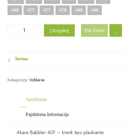
A68
A75
A77
A78
A88
A96
Pirk Dabar
Į Krepšelį
Turime
Kategorijos:
Vobleriai
Aprašymas
Papildoma Informacija
Akara Babbler 40F – krenk tipo plaukiantis