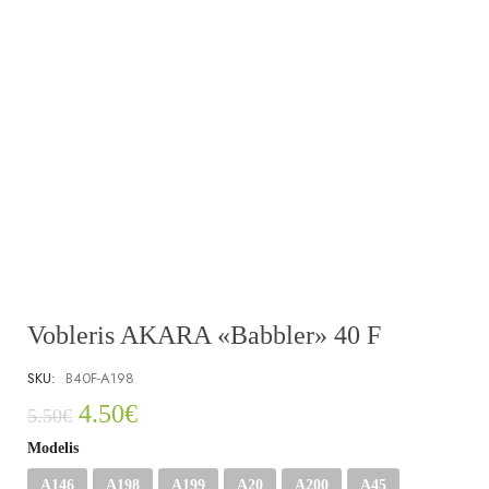
Vobleris AKARA «Babbler» 40 F
SKU:
B40F-A198
4.50
€
5.50
€
Modelis
A146
A198
A199
A20
A200
A45