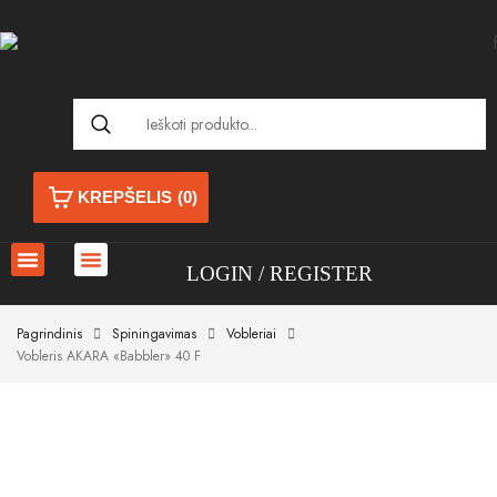
KREPŠELIS
(0)
LOGIN
REGISTER
Pagrindinis
Spiningavimas
Vobleriai
Vobleris AKARA «Babbler» 40 F
Akcija!
Akcija!