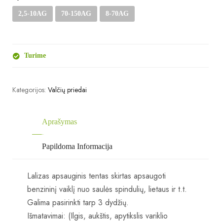
2,5-10AG
70-150AG
8-70AG
Turime
Kategorijos:
Valčių priedai
Aprašymas
Papildoma Informacija
Lalizas apsauginis tentas skirtas apsaugoti
benzininį vaiklį nuo saulės spindulių, lietaus ir t.t.
Galima pasirinkti tarp 3 dydžių.
Išmatavimai: (Ilgis, aukštis, apytikslis variklio