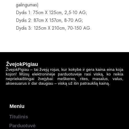
galingumas)
Dydis 1: 75cm X 125cm, 2,5-10 AG;
Dydis 2: 87cm X 157cm, 8-70 AG;
Dydis 3: 125cm X 210cm, 70-150 AG.
ŽvejokPigiau
ŽvejokPigiau – tai žvejų rojus, kur kokybė ir gera kaina eina koja
kojon! Mūsų elektroninėje parduotuvėje rasi viską, ko reikia
nepriekaištingai žvejybai: meškeres, rites, masalus, valus,
aksesuarus ir dar daugiau – viską už itin patrauklią kainą.
Meniu
Titulinis
Parduotuvė