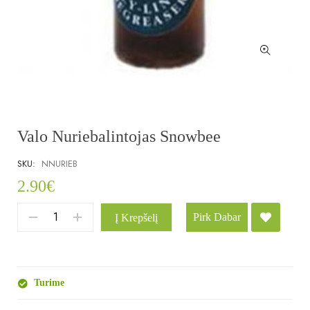
Valo Nuriebalintojas Snowbee
SKU:
NNURIEB
2.90
€
Pirk Dabar
Į Krepšelį
Turime