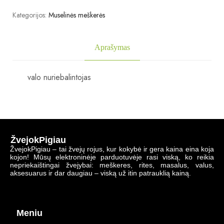
Kategorijos:
Muselinės meškerės
Aprašymas
valo nuriebalintojas
ŽvejokPigiau
ŽvejokPigiau – tai žvejų rojus, kur kokybė ir gera kaina eina koja
kojon! Mūsų elektroninėje parduotuvėje rasi viską, ko reikia
nepriekaištingai žvejybai: meškeres, rites, masalus, valus,
aksesuarus ir dar daugiau – viską už itin patrauklią kainą.
Meniu