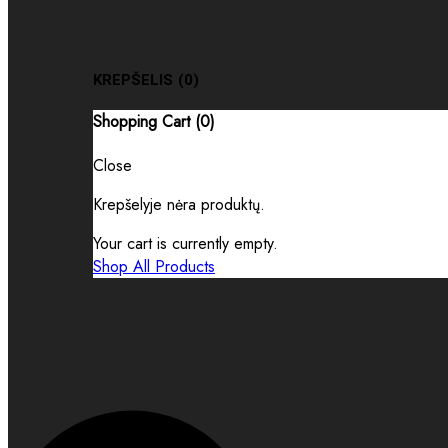
KREPŠELIS
(0)
Shopping Cart (
0
)
Close
Krepšelyje nėra produktų.
Your cart is currently empty.
Shop All Products