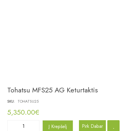
Tohatsu MFS25 AG Keturtaktis
SKU:
TOHATSU25
5,350.00
€
Pirk Dabar
Į Krepšelį