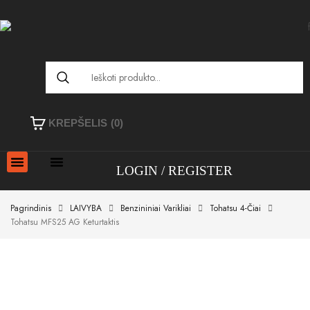
KREPŠELIS
(0)
LOGIN
REGISTER
Pagrindinis
LAIVYBA
Benzininiai Varikliai
Tohatsu 4-Čiai
Tohatsu MFS25 AG Keturtaktis