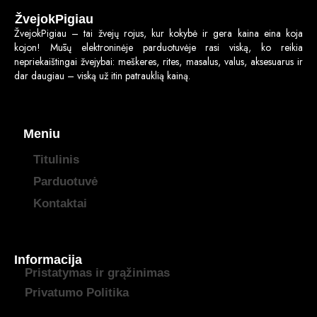
ŽvejokPigiau
ŽvejokPigiau – tai žvejų rojus, kur kokybė ir gera kaina eina koja
kojon! Mūsų elektroninėje parduotuvėje rasi viską, ko reikia
nepriekaištingai žvejybai: meškeres, rites, masalus, valus, aksesuarus ir
dar daugiau – viską už itin patrauklią kainą.
Meniu
Titulinis
Parduotuvė
Kontaktai
Informacija
Pristatymas ir grąžinimas
Privatumo Politika