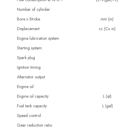
Number of cylinder
Bore x Stroke
mm (in)
Displacement
cc (Cu in)
Engine lubrication system
Starting system
Spark plug
Ignition timing
Alternator output
Engine oil
Engine oil capacity
L (qt)
Fuel tank capacity
L (gal)
Speed control
Gear reduction ratio