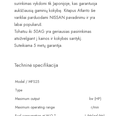
surinkimas vykdomi tik Japonijoje, kas garantuoja
aukščiausią gaminių kokybę. Kitapus Atlanto šie
varikliai parduodami NISSAN pavadinimu ir yra
labai populiarūs.
Tohatsu iki 50AG yra geriausias
pasirinkimas
atsižvelgiant į kainos ir kokybės santykį.
Suteikiama
5
metų garantija.
Techninė specifikacija
Model /
MFS
25
Type
Maximum output
kw (HP)
Maximum operating range
r/min
Fuel consumption at W.O.T
L/Hr(gal/Hr)