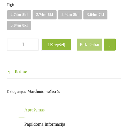
Ilgis
2.74m 5kl
2.74m 6kl
2.92m 8kl
3.04m 7kl
3.04m 8kl
Pirk Dabar
Į Krepšelį
Turime
Kategorijos:
Muselinės meškerės
Aprašymas
Papildoma Informacija