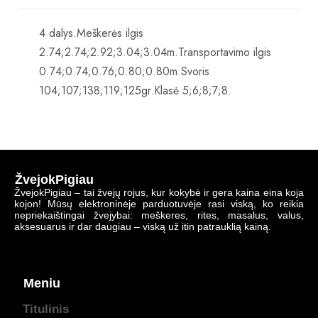
4 dalys.Meškerės ilgis
2.74;2.74;2.92;3.04;3.04m.Transportavimo ilgis
0.74;0.74;0.76;0.80;0.80m.Svoris
104;107;138;119;125gr.Klasė 5;6;8;7;8.
ŽvejokPigiau
ŽvejokPigiau – tai žvejų rojus, kur kokybė ir gera kaina eina koja
kojon! Mūsų elektroninėje parduotuvėje rasi viską, ko reikia
nepriekaištingai žvejybai: meškeres, rites, masalus, valus,
aksesuarus ir dar daugiau – viską už itin patrauklią kainą.
Meniu
Titulinis