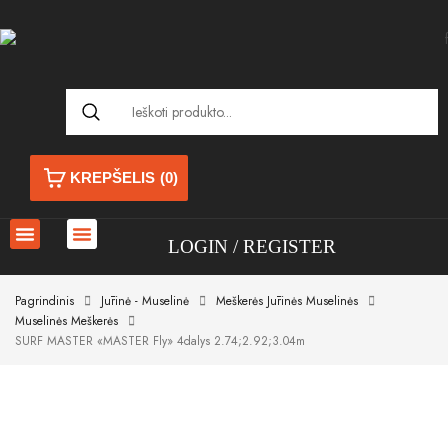
KREPŠELIS
(0)
LOGIN
REGISTER
Pagrindinis
Jūrinė - Muselinė
Meškerės Jūrinės Muselinės
Muselinės Meškerės
SURF MASTER «MASTER Fly» 4dalys 2.74;2.92;3.04m