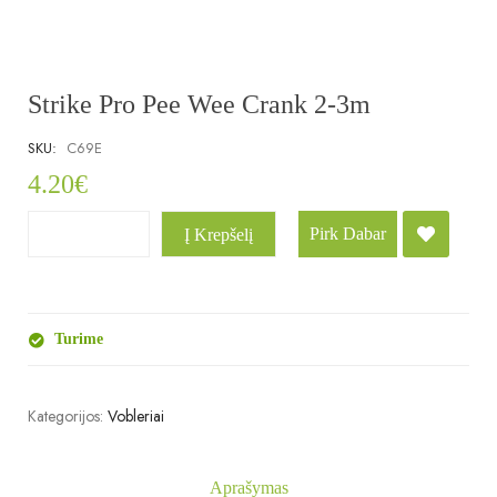
Strike Pro Pee Wee Crank 2-3m
SKU:
C69E
4.20
€
Pirk Dabar
Į Krepšelį
Turime
Kategorijos:
Vobleriai
Aprašymas