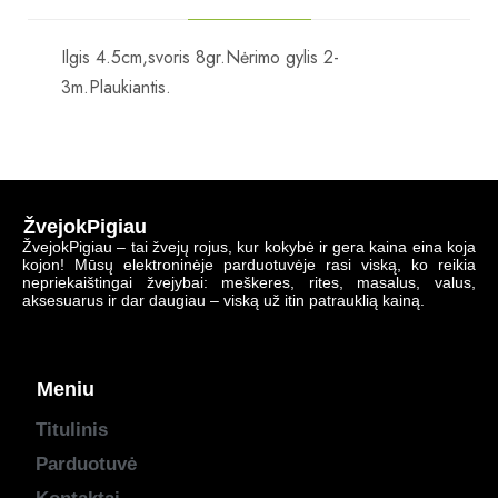
Ilgis 4.5cm,svoris 8gr.Nėrimo gylis 2-
3m.Plaukiantis.
ŽvejokPigiau
ŽvejokPigiau – tai žvejų rojus, kur kokybė ir gera kaina eina koja
kojon! Mūsų elektroninėje parduotuvėje rasi viską, ko reikia
nepriekaištingai žvejybai: meškeres, rites, masalus, valus,
aksesuarus ir dar daugiau – viską už itin patrauklią kainą.
Meniu
Titulinis
Parduotuvė